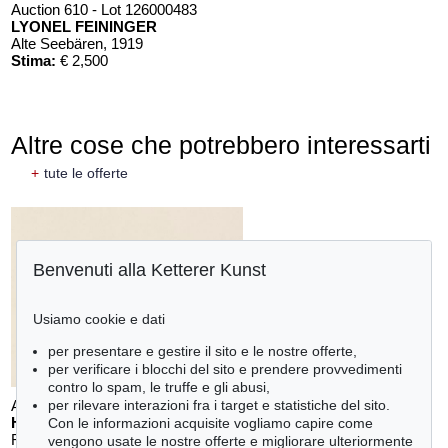
Auction 610 - Lot 126000483
LYONEL FEININGER
Alte Seebären
, 1919
Stima:
€ 2,500
Altre cose che potrebbero interessarti
+
tute le offerte
Benvenuti alla Ketterer Kunst
Usiamo cookie e dati
per presentare e gestire il sito e le nostre offerte,
per verificare i blocchi del sito e prendere provvedimenti
contro lo spam, le truffe e gli abusi,
per rilevare interazioni fra i target e statistiche del sito.
Auction 610 - Lot 426000372
HERMANN MAX PECHSTEIN
Con le informazioni acquisite vogliamo capire come
Reisebilder
, 1919
vengono usate le nostre offerte e migliorare ulteriormente