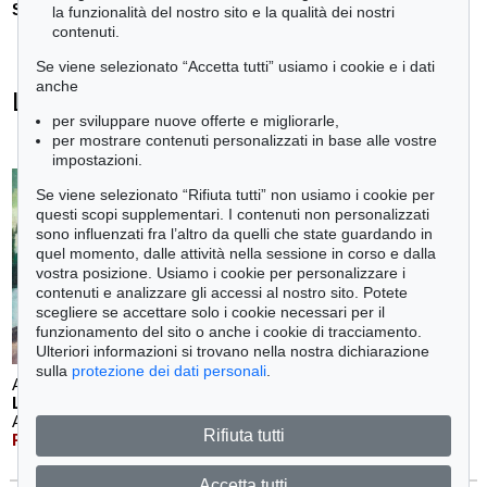
Stima:
€ 1,600
la funzionalità del nostro sito e la qualità dei nostri
contenuti.
Se viene selezionato “Accetta tutti” usiamo i cookie e i dati
anche
Lyonel Feininger - Ogetti venduti
per sviluppare nuove offerte e migliorarle,
+
tute le offerte
per mostrare contenuti personalizzati in base alle vostre
impostazioni.
Se viene selezionato “Rifiuta tutti” non usiamo i cookie per
questi scopi supplementari. I contenuti non personalizzati
sono influenzati fra l’altro da quelli che state guardando in
quel momento, dalle attività nella sessione in corso e dalla
vostra posizione. Usiamo i cookie per personalizzare i
contenuti e analizzare gli accessi al nostro sito. Potete
scegliere se accettare solo i cookie necessari per il
funzionamento del sito o anche i cookie di tracciamento.
Ulteriori informazioni si trovano nella nostra dichiarazione
sulla
protezione dei dati personali
.
Auction 590 - Lot 40
LYONEL FEININGER
Auf der Brücke
, 1913
Rifiuta tutti
Risultato:
€ 1,258,000
Accetta tutti