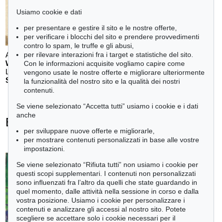
Usiamo cookie e dati
per presentare e gestire il sito e le nostre offerte,
per verificare i blocchi del sito e prendere provvedimenti
contro lo spam, le truffe e gli abusi,
Auction 611 - Lot 123000200
per rilevare interazioni fra i target e statistiche del sito.
WILLI BAUMEISTER
Con le informazioni acquisite vogliamo capire come
Landschaft mit rotem Bogen (Sommerfest)
, 1948
vengono usate le nostre offerte e migliorare ulteriormente
Stima:
€ 70,000
la funzionalità del nostro sito e la qualità dei nostri
contenuti.
Se viene selezionato “Accetta tutti” usiamo i cookie e i dati
anche
Erich Heckel - Ogetti venduti
per sviluppare nuove offerte e migliorarle,
+
tute le offerte
per mostrare contenuti personalizzati in base alle vostre
impostazioni.
Se viene selezionato “Rifiuta tutti” non usiamo i cookie per
questi scopi supplementari. I contenuti non personalizzati
sono influenzati fra l’altro da quelli che state guardando in
Auction 610 - Lot 126000483
quel momento, dalle attività nella sessione in corso e dalla
LYONEL FEININGER
vostra posizione. Usiamo i cookie per personalizzare i
Alte Seebären
, 1919
contenuti e analizzare gli accessi al nostro sito. Potete
Stima:
€ 2,500
scegliere se accettare solo i cookie necessari per il