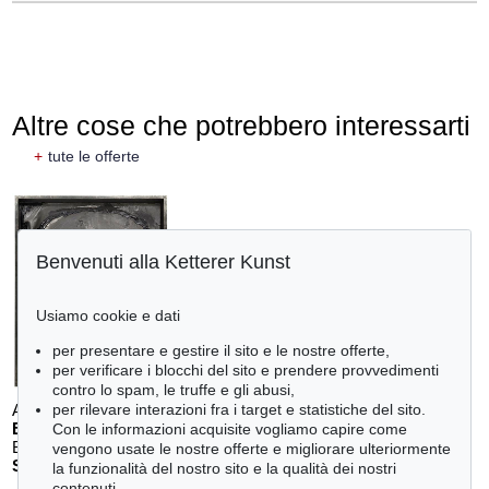
Altre cose che potrebbero interessarti
+
tute le offerte
Benvenuti alla Ketterer Kunst
Usiamo cookie e dati
per presentare e gestire il sito e le nostre offerte,
per verificare i blocchi del sito e prendere provvedimenti
contro lo spam, le truffe e gli abusi,
Auction 611 - Lot 125001019
per rilevare interazioni fra i target e statistiche del sito.
E. SCHUMACHER
Con le informazioni acquisite vogliamo capire come
Bleibild B-3/1970
, 1970
vengono usate le nostre offerte e migliorare ulteriormente
Stima:
€ 60,000
la funzionalità del nostro sito e la qualità dei nostri
contenuti.