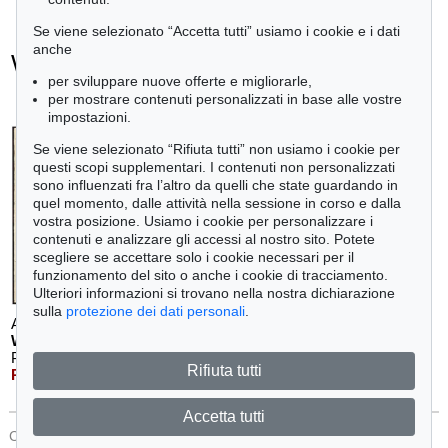
Se viene selezionato “Accetta tutti” usiamo i cookie e i dati
anche
Willi Baumeister - Ogetti venduti
per sviluppare nuove offerte e migliorarle,
+
tute le offerte
per mostrare contenuti personalizzati in base alle vostre
impostazioni.
Se viene selezionato “Rifiuta tutti” non usiamo i cookie per
questi scopi supplementari. I contenuti non personalizzati
sono influenzati fra l’altro da quelli che state guardando in
quel momento, dalle attività nella sessione in corso e dalla
vostra posizione. Usiamo i cookie per personalizzare i
contenuti e analizzare gli accessi al nostro sito. Potete
scegliere se accettare solo i cookie necessari per il
funzionamento del sito o anche i cookie di tracciamento.
Ulteriori informazioni si trovano nella nostra dichiarazione
sulla
protezione dei dati personali
.
Auction 606 - Lot 33
WILLI BAUMEISTER
Phantom mit roter Figur
, 1953
Rifiuta tutti
Risultato:
€ 516,000
Accetta tutti
CONTATTI
Protezione Dei Dati