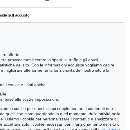
nde sull´acquisto
ttare esperti
stre offerte,
ndere provvedimenti contro lo spam, le truffe e gli abusi,
statistiche del sito. Con le informazioni acquisite vogliamo capire
 migliorare ulteriormente la funzionalità del nostro sito e la
mo i cookie e i dati anche
arle,
in base alle vostre impostazioni.
 usiamo i cookie per questi scopi supplementari. I contenuti non
o da quelli che state guardando in quel momento, dalle attività nella
ne. Usiamo i cookie per personalizzare i contenuti e analizzare gli
se accettare solo i cookie necessari per il funzionamento del sito o
 informazioni si trovano nella nostra dichiarazione sulla
protezione