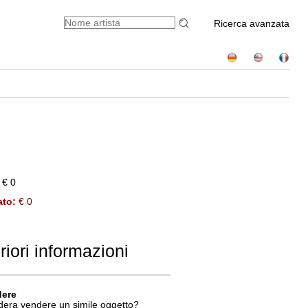
Ricerca avanzata
€ 0
ato:
€ 0
riori informazioni
dere
dera vendere un simile oggetto?