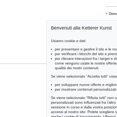
+
Doma
Benvenuti alla Ketterer Kunst
+
Conta
Usiamo cookie e dati
per presentare e gestire il sito e le no
per verificare i blocchi del sito e pre
per rilevare interazioni fra i target e 
come vengono usate le nostre offerte e
qualità dei nostri contenuti.
Se viene selezionato “Accetta tutti” usia
per sviluppare nuove offerte e miglior
per mostrare contenuti personalizzati 
Se viene selezionato “Rifiuta tutti” non
personalizzati sono influenzati fra l’altr
sessione in corso e dalla vostra posizio
accessi al nostro sito. Potete scegliere 
anche i cookie di tracciamento. Ulteriori