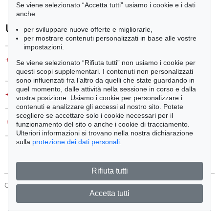
Se viene selezionato “Accetta tutti” usiamo i cookie e i dati
anche
Ulteriori informazioni
per sviluppare nuove offerte e migliorarle,
per mostrare contenuti personalizzati in base alle vostre
impostazioni.
+
Vendere
Se viene selezionato “Rifiuta tutti” non usiamo i cookie per
Desidera vendere un simile oggetto?
questi scopi supplementari. I contenuti non personalizzati
sono influenzati fra l’altro da quelli che state guardando in
quel momento, dalle attività nella sessione in corso e dalla
+
Domande sull´acquisto
vostra posizione. Usiamo i cookie per personalizzare i
contenuti e analizzare gli accessi al nostro sito. Potete
scegliere se accettare solo i cookie necessari per il
+
Contattare esperti
funzionamento del sito o anche i cookie di tracciamento.
Ulteriori informazioni si trovano nella nostra dichiarazione
sulla
protezione dei dati personali
.
Rifiuta tutti
CONTATTI
Protezione Dei Dati
Accetta tutti