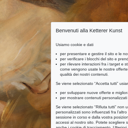
Benvenuti alla Ketterer Kunst
Usiamo cookie e dati
per presentare e gestire il sito e le no
per verificare i blocchi del sito e pre
per rilevare interazioni fra i target e 
come vengono usate le nostre offerte e
qualità dei nostri contenuti.
Se viene selezionato “Accetta tutti” usia
per sviluppare nuove offerte e miglior
per mostrare contenuti personalizzati 
Se viene selezionato “Rifiuta tutti” non
personalizzati sono influenzati fra l’altr
sessione in corso e dalla vostra posizio
accessi al nostro sito. Potete scegliere 
anche i cookie di tracciamento. Ulteriori