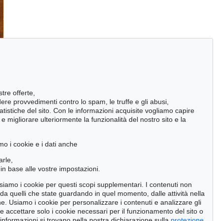
stre offerte,
ndere provvedimenti contro lo spam, le truffe e gli abusi,
statistiche del sito. Con le informazioni acquisite vogliamo capire
 migliorare ulteriormente la funzionalità del nostro sito e la
mo i cookie e i dati anche
arle,
in base alle vostre impostazioni.
 usiamo i cookie per questi scopi supplementari. I contenuti non
o da quelli che state guardando in quel momento, dalle attività nella
ne. Usiamo i cookie per personalizzare i contenuti e analizzare gli
se accettare solo i cookie necessari per il funzionamento del sito o
 informazioni si trovano nella nostra dichiarazione sulla
protezione