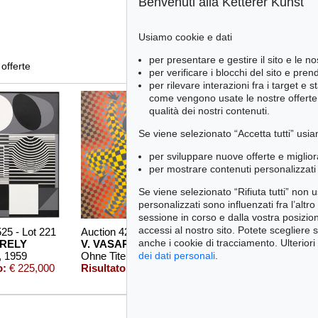
Benvenuti alla Ketterer Kunst
Usiamo cookie e dati
per presentare e gestire il sito e le no
 offerte
per verificare i blocchi del sito e pre
per rilevare interazioni fra i target e 
come vengono usate le nostre offerte e
qualità dei nostri contenuti.
Se viene selezionato “Accetta tutti” usia
per sviluppare nuove offerte e miglior
per mostrare contenuti personalizzati 
Se viene selezionato “Rifiuta tutti” non
personalizzati sono influenzati fra l’altr
sessione in corso e dalla vostra posizio
accessi al nostro sito. Potete scegliere 
525 - Lot 221
Auction 420 - Lot 843
Auction 429 - Lot 928
anche i cookie di tracciamento. Ulteriori
ARELY
V. VASARELY
VICTOR VASARELY
, 1959
Ohne Titel
, 1987
ZETT-ZS
, 1966
dei dati personali
.
o:
€ 225,000
Risultato:
€ 175,000
Risultato:
€ 100,000