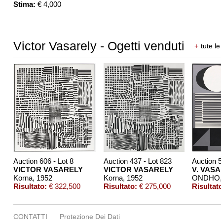
Stima:
€ 4,000
Victor Vasarely - Ogetti venduti
+
tute le
Auction 606 - Lot 8
Auction 437 - Lot 823
Auction 
VICTOR VASARELY
VICTOR VASARELY
V. VAS
Korna
, 1952
Korna
, 1952
ONDHO
Risultato:
€ 322,500
Risultato:
€ 275,000
Risultat
CONTATTI
Protezione Dei Dati