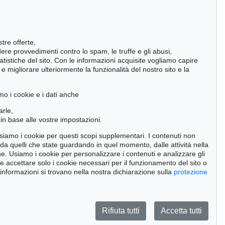
stre offerte,
ndere provvedimenti contro lo spam, le truffe e gli abusi,
statistiche del sito. Con le informazioni acquisite vogliamo capire
 migliorare ulteriormente la funzionalità del nostro sito e la
mo i cookie e i dati anche
arle,
in base alle vostre impostazioni.
 usiamo i cookie per questi scopi supplementari. I contenuti non
o da quelli che state guardando in quel momento, dalle attività nella
ne. Usiamo i cookie per personalizzare i contenuti e analizzare gli
se accettare solo i cookie necessari per il funzionamento del sito o
Auction 489 - Lot 160
Auction 437 - Lot 848
 informazioni si trovano nella nostra dichiarazione sulla
protezione
V. VASARELY
VICTOR VASARELY
Kriss-Kék
, 1983
Vilma
, 1990
Risultato:
€ 93,750
Risultato:
€ 81,250
Rifiuta tutti
Accetta tutti