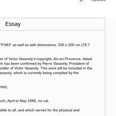
+
Ingrandire
Essay
d "P.983" as well as with dimensions. 200 x 200 cm (78.7
er of Victor Vasarely's copyright, Aix-en-Provence, dated
rk has been confirmed by Pierre Vasarely, President of
lder of Victor Vasarely. This work will be included in the
sarely, which is currently being compiled by the
ist).
h, April to May 1986, no cat.
ssible to all, and which serves for the physical and