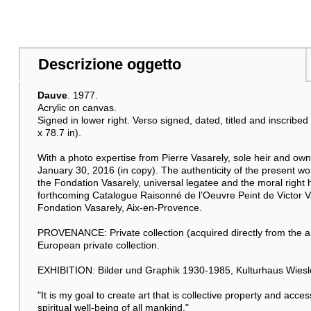
Descrizione oggetto
Dauve
. 1977.
Acrylic on canvas.
Signed in lower right. Verso signed, dated, titled and inscribe
x 78.7 in).
With a photo expertise from Pierre Vasarely, sole heir and own
January 30, 2016 (in copy). The authenticity of the present wo
the Fondation Vasarely, universal legatee and the moral right ho
forthcoming Catalogue Raisonné de l’Oeuvre Peint de Victor Va
Fondation Vasarely, Aix-en-Provence.
PROVENANCE: Private collection (acquired directly from the art
European private collection.
EXHIBITION: Bilder und Graphik 1930-1985, Kulturhaus Wiesloc
"It is my goal to create art that is collective property and acce
spiritual well-being of all mankind."