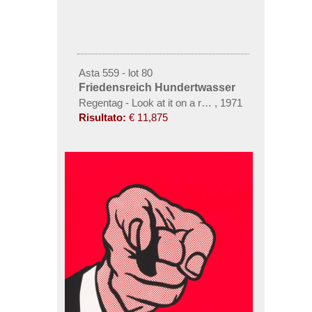
Asta 559 - lot 80
Friedensreich Hundertwasser
Regentag - Look at it on a rainy day
,
1971
Risultato:
€ 11,875