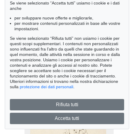
Se viene selezionato “Accetta tutti” usiamo i cookie e i dati
anche
per sviluppare nuove offerte e migliorarle,
per mostrare contenuti personalizzati in base alle vostre
impostazioni.
Se viene selezionato “Rifiuta tutti” non usiamo i cookie per
questi scopi supplementari. I contenuti non personalizzati
sono influenzati fra l’altro da quelli che state guardando in
Asta 559 - lot 437
quel momento, dalle attività nella sessione in corso e dalla
vostra posizione. Usiamo i cookie per personalizzare i
Wols
contenuti e analizzare gli accessi al nostro sito. Potete
Ausstellungskatalog Drouin: Widmungsexemplar fü
,
1945
scegliere se accettare solo i cookie necessari per il
Risultato:
€ 3,375
funzionamento del sito o anche i cookie di tracciamento.
Ulteriori informazioni si trovano nella nostra dichiarazione
sulla
protezione dei dati personali
.
Rifiuta tutti
Accetta tutti