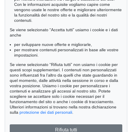
Con le informazioni acquisite vogliamo capire come
vengono usate le nostre offerte e migliorare ulteriormente
la funzionalità del nostro sito e la qualità dei nostri
contenuti.
Se viene selezionato “Accetta tutti” usiamo i cookie e i dati
anche
per sviluppare nuove offerte e migliorarle,
per mostrare contenuti personalizzati in base alle vostre
impostazioni.
Se viene selezionato “Rifiuta tutti” non usiamo i cookie per
questi scopi supplementari. I contenuti non personalizzati
sono influenzati fra l’altro da quelli che state guardando in
quel momento, dalle attività nella sessione in corso e dalla
vostra posizione. Usiamo i cookie per personalizzare i
contenuti e analizzare gli accessi al nostro sito. Potete
Asta 561 - lot 386
scegliere se accettare solo i cookie necessari per il
Anton Henning
funzionamento del sito o anche i cookie di tracciamento.
Interieur No. 78, 2000
Ulteriori informazioni si trovano nella nostra dichiarazione
Risultato:
€ 15,240
sulla
protezione dei dati personali
.
Rifiuta tutti