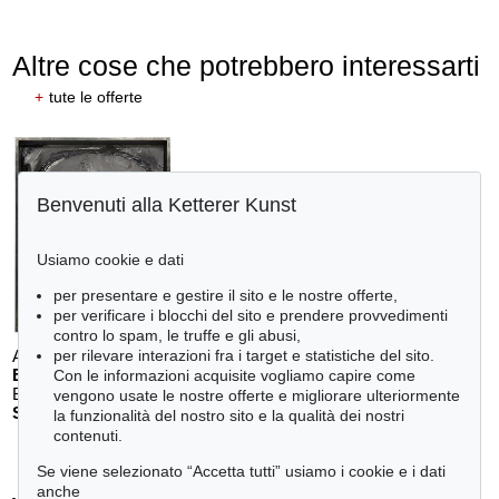
Altre cose che potrebbero interessarti
+
tute le offerte
Benvenuti alla Ketterer Kunst
Usiamo cookie e dati
per presentare e gestire il sito e le nostre offerte,
per verificare i blocchi del sito e prendere provvedimenti
contro lo spam, le truffe e gli abusi,
Auction 611 - Lot 125001019
per rilevare interazioni fra i target e statistiche del sito.
E. SCHUMACHER
Con le informazioni acquisite vogliamo capire come
Bleibild B-3/1970
, 1970
vengono usate le nostre offerte e migliorare ulteriormente
Stima:
€ 60,000
la funzionalità del nostro sito e la qualità dei nostri
contenuti.
Se viene selezionato “Accetta tutti” usiamo i cookie e i dati
anche