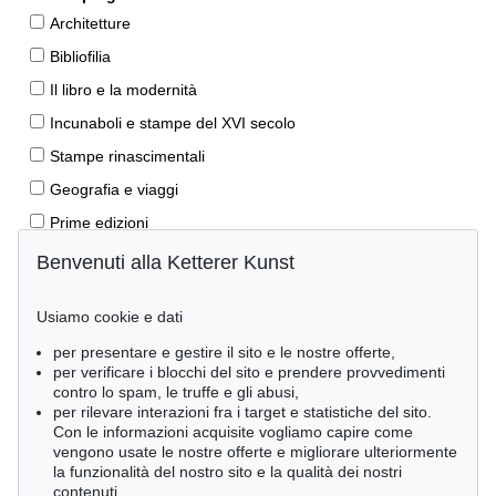
Architetture
Bibliofilia
Il libro e la modernità
Incunaboli e stampe del XVI secolo
Stampe rinascimentali
Geografia e viaggi
Prime edizioni
Manoscritti antichi
Benvenuti alla Ketterer Kunst
Autografi
Usiamo cookie e dati
Libri per bambini
per presentare e gestire il sito e le nostre offerte,
Lifestyle
per verificare i blocchi del sito e prendere provvedimenti
Pietre miliari delle scienze naturali
contro lo spam, le truffe e gli abusi,
per rilevare interazioni fra i target e statistiche del sito.
Letteratura classica
Con le informazioni acquisite vogliamo capire come
vengono usate le nostre offerte e migliorare ulteriormente
Economia e diritto
la funzionalità del nostro sito e la qualità dei nostri
Meraviglie della natura
contenuti.