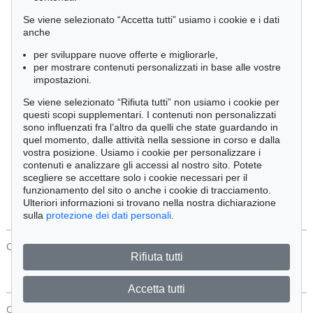
Cimelia
Se viene selezionato “Accetta tutti” usiamo i cookie e i dati
anche
per sviluppare nuove offerte e migliorarle,
Ordine:
per mostrare contenuti personalizzati in base alle vostre
impostazioni.
Se viene selezionato “Rifiuta tutti” non usiamo i cookie per
Tutti gli oggetti
questi scopi supplementari. I contenuti non personalizzati
Solo offerte attuali
sono influenzati fra l’altro da quelli che state guardando in
Solo oggetti venduti
quel momento, dalle attività nella sessione in corso e dalla
vostra posizione. Usiamo i cookie per personalizzare i
contenuti e analizzare gli accessi al nostro sito. Potete
Cerca
scegliere se accettare solo i cookie necessari per il
funzionamento del sito o anche i cookie di tracciamento.
Ulteriori informazioni si trovano nella nostra dichiarazione
sulla
protezione dei dati personali
.
CONTATTI
Protezione Dei Dati
Rifiuta tutti
Accetta tutti
CONTATTI
Protezione Dei Dati