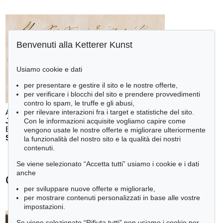
Benvenuti alla Ketterer Kunst
Usiamo cookie e dati
per presentare e gestire il sito e le nostre offerte,
per verificare i blocchi del sito e prendere provvedimenti
contro lo spam, le truffe e gli abusi,
Auction 610 - Lot 426000297
per rilevare interazioni fra i target e statistiche del sito.
JOHANN WOLFGANG VON GOETHE
Con le informazioni acquisite vogliamo capire come
Eigenhändiges Schriftstück
, 1796
vengono usate le nostre offerte e migliorare ulteriormente
Stima:
€ 3,000
la funzionalità del nostro sito e la qualità dei nostri
contenuti.
Se viene selezionato “Accetta tutti” usiamo i cookie e i dati
anche
Carl Spitzweg - Ogetti venduti
per sviluppare nuove offerte e migliorarle,
+
tute le offerte
per mostrare contenuti personalizzati in base alle vostre
impostazioni.
Se viene selezionato “Rifiuta tutti” non usiamo i cookie per