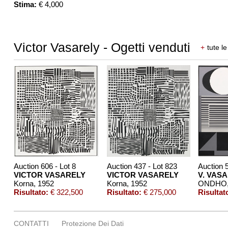
Stima:
€ 4,000
Victor Vasarely - Ogetti venduti
+
tute le
Auction 606 - Lot 8
Auction 437 - Lot 823
Auction 
VICTOR VASARELY
VICTOR VASARELY
V. VAS
Korna
, 1952
Korna
, 1952
ONDHO
Risultato:
€ 322,500
Risultato:
€ 275,000
Risultat
CONTATTI
Protezione Dei Dati