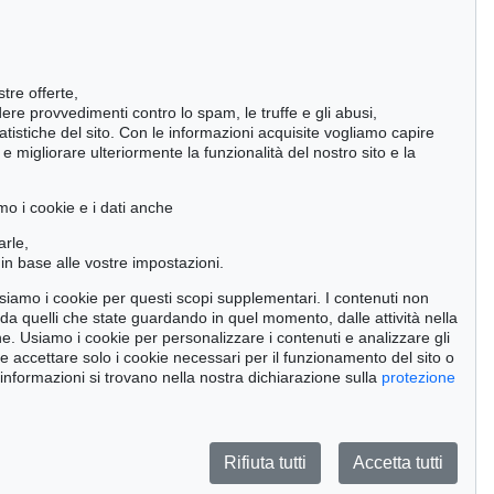
stre offerte,
ndere provvedimenti contro lo spam, le truffe e gli abusi,
statistiche del sito. Con le informazioni acquisite vogliamo capire
 migliorare ulteriormente la funzionalità del nostro sito e la
mo i cookie e i dati anche
arle,
in base alle vostre impostazioni.
 usiamo i cookie per questi scopi supplementari. I contenuti non
o da quelli che state guardando in quel momento, dalle attività nella
ne. Usiamo i cookie per personalizzare i contenuti e analizzare gli
se accettare solo i cookie necessari per il funzionamento del sito o
Auction 489 - Lot 160
Auction 437 - Lot 848
 informazioni si trovano nella nostra dichiarazione sulla
protezione
V. VASARELY
VICTOR VASARELY
Kriss-Kék
, 1983
Vilma
, 1990
Risultato:
€ 93,750
Risultato:
€ 81,250
Rifiuta tutti
Accetta tutti