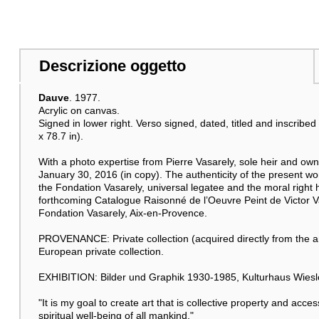
Descrizione oggetto
Dauve
. 1977.
Acrylic on canvas.
Signed in lower right. Verso signed, dated, titled and inscribe
x 78.7 in).
With a photo expertise from Pierre Vasarely, sole heir and own
January 30, 2016 (in copy). The authenticity of the present wo
the Fondation Vasarely, universal legatee and the moral right ho
forthcoming Catalogue Raisonné de l’Oeuvre Peint de Victor Va
Fondation Vasarely, Aix-en-Provence.
PROVENANCE: Private collection (acquired directly from the art
European private collection.
EXHIBITION: Bilder und Graphik 1930-1985, Kulturhaus Wiesloc
"It is my goal to create art that is collective property and acce
spiritual well-being of all mankind."