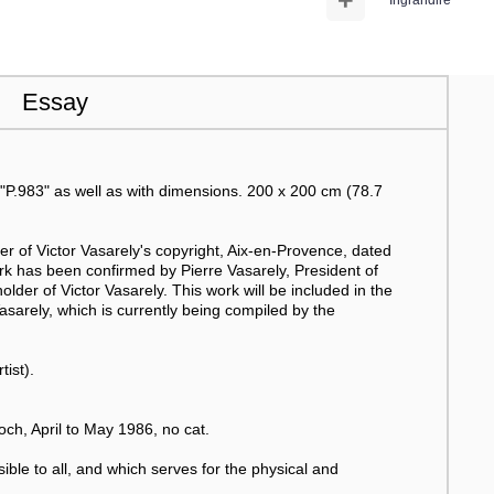
+
Ingrandire
Essay
d "P.983" as well as with dimensions. 200 x 200 cm (78.7
er of Victor Vasarely's copyright, Aix-en-Provence, dated
rk has been confirmed by Pierre Vasarely, President of
lder of Victor Vasarely. This work will be included in the
sarely, which is currently being compiled by the
ist).
h, April to May 1986, no cat.
ssible to all, and which serves for the physical and