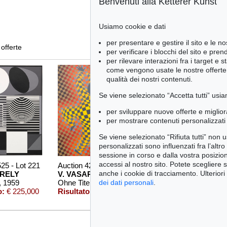
Benvenuti alla Ketterer Kunst
Usiamo cookie e dati
per presentare e gestire il sito e le no
 offerte
per verificare i blocchi del sito e pre
per rilevare interazioni fra i target e 
come vengono usate le nostre offerte e
qualità dei nostri contenuti.
Se viene selezionato “Accetta tutti” usia
per sviluppare nuove offerte e miglior
per mostrare contenuti personalizzati 
Se viene selezionato “Rifiuta tutti” non
personalizzati sono influenzati fra l’altr
sessione in corso e dalla vostra posizio
accessi al nostro sito. Potete scegliere 
525 - Lot 221
Auction 420 - Lot 843
Auction 429 - Lot 928
anche i cookie di tracciamento. Ulteriori
ARELY
V. VASARELY
VICTOR VASARELY
, 1959
Ohne Titel
, 1987
ZETT-ZS
, 1966
dei dati personali
.
o:
€ 225,000
Risultato:
€ 175,000
Risultato:
€ 100,000