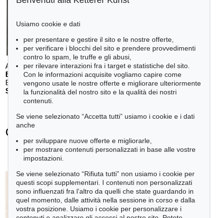
Benvenuti alla Ketterer Kunst
Usiamo cookie e dati
per presentare e gestire il sito e le nostre offerte,
per verificare i blocchi del sito e prendere provvedimenti
contro lo spam, le truffe e gli abusi,
per rilevare interazioni fra i target e statistiche del sito.
Auction 611 - Lot 125001019
E. SCHUMACHER
Con le informazioni acquisite vogliamo capire come
Bleibild B-3/1970
, 1970
vengono usate le nostre offerte e migliorare ulteriormente
Stima:
€ 60,000
la funzionalità del nostro sito e la qualità dei nostri
contenuti.
Se viene selezionato “Accetta tutti” usiamo i cookie e i dati
anche
Cy Twombly - Ogetti venduti
per sviluppare nuove offerte e migliorarle,
+
tute le offerte
per mostrare contenuti personalizzati in base alle vostre
impostazioni.
Se viene selezionato “Rifiuta tutti” non usiamo i cookie per
questi scopi supplementari. I contenuti non personalizzati
sono influenzati fra l’altro da quelli che state guardando in
quel momento, dalle attività nella sessione in corso e dalla
vostra posizione. Usiamo i cookie per personalizzare i
contenuti e analizzare gli accessi al nostro sito. Potete