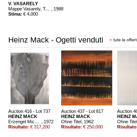
V. VASARELY
Mappe Vasarely, Texte Otto Hahn
, 1988
Stima:
€ 4,000
Heinz Mack - Ogetti venduti
+
tute le offer
Auction 416 - Lot 737
Auction 437 - Lot 817
Auction 4
HEINZ MACK
HEINZ MACK
HEINZ 
Erzengel Michael und Gabriel
, 1972
Ohne Titel
, 1962
Ohne Tite
Risultato:
€ 317,200
Risultato:
€ 250,000
Risultato