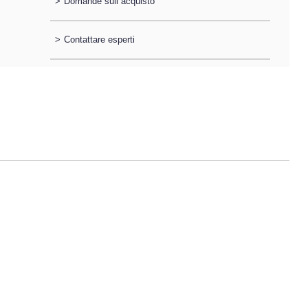
>
Domande sull´acquisto
>
Contattare esperti