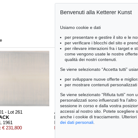
Benvenuti alla Ketterer Kunst
Usiamo cookie e dati
per presentare e gestire il sito e le no
te
per verificare i blocchi del sito e pre
per rilevare interazioni fra i target e 
come vengono usate le nostre offerte e
qualità dei nostri contenuti.
Se viene selezionato “Accetta tutti” usia
per sviluppare nuove offerte e miglior
per mostrare contenuti personalizzati 
Se viene selezionato “Rifiuta tutti” non
personalizzati sono influenzati fra l’altr
sessione in corso e dalla vostra posizio
accessi al nostro sito. Potete scegliere 
01 - Lot 261
Auction 425 - Lot 818
Aucti
anche i cookie di tracciamento. Ulteriori
MACK
HEINZ MACK
HEI
l
, 1961
Klassisches Relief
, 1964
Flüge
dei dati personali
.
:
€ 231,800
Risultato:
€ 206,250
Risu