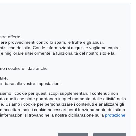
stre offerte,
ndere provvedimenti contro lo spam, le truffe e gli abusi,
statistiche del sito. Con le informazioni acquisite vogliamo capire
 migliorare ulteriormente la funzionalità del nostro sito e la
mo i cookie e i dati anche
arle,
in base alle vostre impostazioni.
 usiamo i cookie per questi scopi supplementari. I contenuti non
o da quelli che state guardando in quel momento, dalle attività nella
ne. Usiamo i cookie per personalizzare i contenuti e analizzare gli
se accettare solo i cookie necessari per il funzionamento del sito o
on 451 - Lot 834
 informazioni si trovano nella nostra dichiarazione sulla
protezione
NZ MACK
l
, 1975
ltato:
€ 193,750