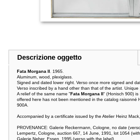
Descrizione oggetto
Fata Morgana II
. 1965.
Aluminum, wood, plexiglass.
Signed and dated lower right. Verso once more signed and dated
Verso inscribed by a hand other than that of the artist. Unique 
A relief of the same name "
Fata Morgana II
“ (Honisch 900) i
offered here has not been mentioned in the catalog raisonné 
900A.
Accompanied by a certificate issued by the Atelier Heinz M
PROVENANCE: Galerie Reckermann, Cologne, no date (verso 
Lempertz, Cologne, auction 667, 14 June, 1991, lot 1054 (with co
Galerie Neher, Essen, 1995 (verso with the label).