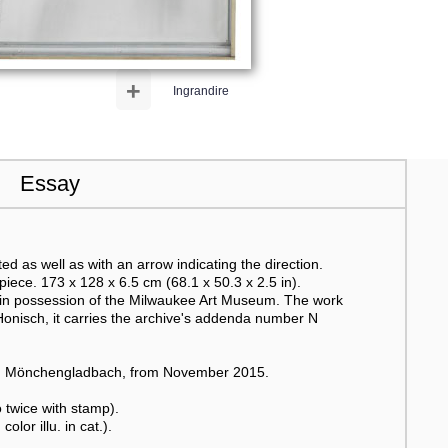
+
Ingrandire
Essay
 as well as with an arrow indicating the direction.
piece. 173 x 128 x 6.5 cm (68.1 x 50.3 x 2.5 in).
s in possession of the Milwaukee Art Museum. The work
Honisch, it carries the archive's addenda number N
ack, Mönchengladbach, from November 2015.
twice with stamp).
lor illu. in cat.).