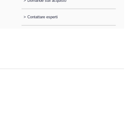
>
Domande sull´acquisto
>
Contattare esperti