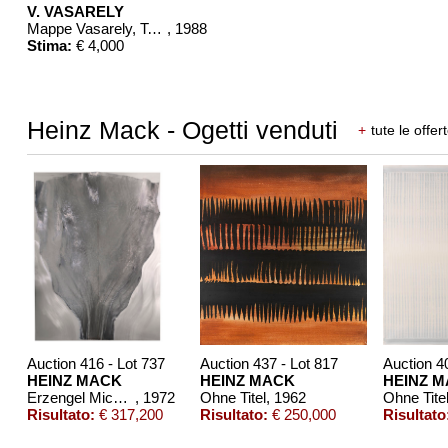
V. VASARELY
Mappe Vasarely, Texte Otto Hahn
, 1988
Stima:
€ 4,000
Heinz Mack - Ogetti venduti
+
tute le offer
Auction 416 - Lot 737
Auction 437 - Lot 817
Auction 4
HEINZ MACK
HEINZ MACK
HEINZ 
Erzengel Michael und Gabriel
, 1972
Ohne Titel
, 1962
Ohne Tite
Risultato:
€ 317,200
Risultato:
€ 250,000
Risultato