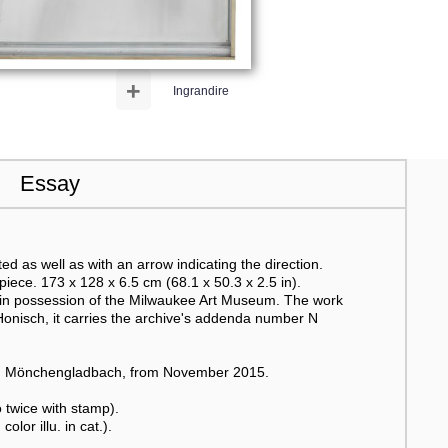
+
Ingrandire
Essay
 as well as with an arrow indicating the direction.
piece. 173 x 128 x 6.5 cm (68.1 x 50.3 x 2.5 in).
s in possession of the Milwaukee Art Museum. The work
Honisch, it carries the archive's addenda number N
ack, Mönchengladbach, from November 2015.
twice with stamp).
lor illu. in cat.).