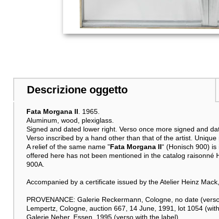
Descrizione oggetto
Fata Morgana II
. 1965.
Aluminum, wood, plexiglass.
Signed and dated lower right. Verso once more signed and dated
Verso inscribed by a hand other than that of the artist. Unique 
A relief of the same name "
Fata Morgana II
“ (Honisch 900) i
offered here has not been mentioned in the catalog raisonné 
900A.
Accompanied by a certificate issued by the Atelier Heinz M
PROVENANCE: Galerie Reckermann, Cologne, no date (verso 
Lempertz, Cologne, auction 667, 14 June, 1991, lot 1054 (with co
Galerie Neher, Essen, 1995 (verso with the label).