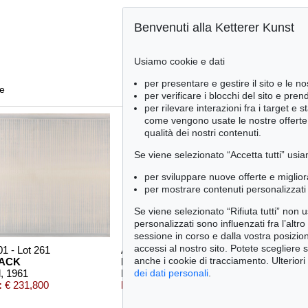
Benvenuti alla Ketterer Kunst
Usiamo cookie e dati
per presentare e gestire il sito e le no
te
per verificare i blocchi del sito e pre
per rilevare interazioni fra i target e 
come vengono usate le nostre offerte e
qualità dei nostri contenuti.
Se viene selezionato “Accetta tutti” usia
per sviluppare nuove offerte e miglior
per mostrare contenuti personalizzati 
Se viene selezionato “Rifiuta tutti” non
personalizzati sono influenzati fra l’altr
sessione in corso e dalla vostra posizio
accessi al nostro sito. Potete scegliere 
01 - Lot 261
Auction 425 - Lot 818
Aucti
anche i cookie di tracciamento. Ulteriori
MACK
HEINZ MACK
HEI
l
, 1961
Klassisches Relief
, 1964
Flüge
dei dati personali
.
:
€ 231,800
Risultato:
€ 206,250
Risu