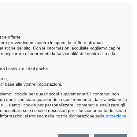
stre offerte,
ndere provvedimenti contro lo spam, le truffe e gli abusi,
statistiche del sito. Con le informazioni acquisite vogliamo capire
 migliorare ulteriormente la funzionalità del nostro sito e la
mo i cookie e i dati anche
arle,
in base alle vostre impostazioni.
 usiamo i cookie per questi scopi supplementari. I contenuti non
o da quelli che state guardando in quel momento, dalle attività nella
ne. Usiamo i cookie per personalizzare i contenuti e analizzare gli
se accettare solo i cookie necessari per il funzionamento del sito o
on 451 - Lot 834
 informazioni si trovano nella nostra dichiarazione sulla
protezione
NZ MACK
l
, 1975
ltato:
€ 193,750