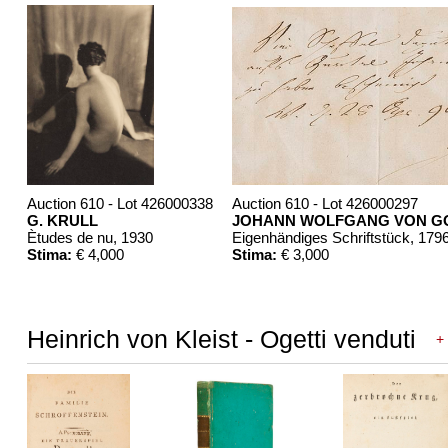
Auction 610 - Lot 426000338
Auction 610 - Lot 426000297
G. KRULL
JOHANN WOLFGANG VON G
Ètudes de nu
, 1930
Eigenhändiges Schriftstück
, 179
Stima:
€ 4,000
Stima:
€ 3,000
Heinrich von Kleist - Ogetti venduti
+