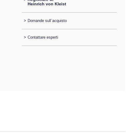
Heinrich von Kleist
>
Domande sull´acquisto
>
Contattare esperti