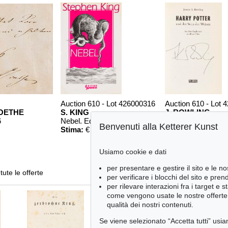
Auction 610 - Lot 426000316
Auction 610 - Lot 
OETHE
S. KING
J. ROWLING
6
Nebel. Edition Phantasia
, 1986
Harry Potter und der Stei
Benvenuti alla Ketterer Kunst
Stima:
€ 2,000
Stima:
€ 1,800
Usiamo cookie e dati
per presentare e gestire il sito e le no
tute le offerte
per verificare i blocchi del sito e pre
per rilevare interazioni fra i target e 
come vengono usate le nostre offerte e
qualità dei nostri contenuti.
Se viene selezionato “Accetta tutti” usia