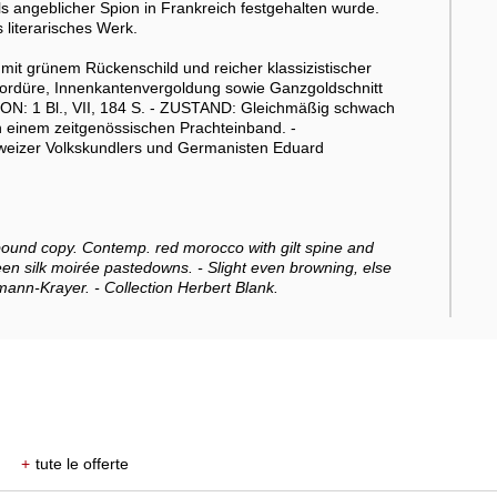
 angeblicher Spion in Frankreich festgehalten wurde.
 literarisches Werk.
it grünem Rückenschild und reicher klassizistischer
rdüre, Innenkantenvergoldung sowie Ganzgoldschnitt
ON: 1 Bl., VII, 184 S. - ZUSTAND: Gleichmäßig schwach
n einem zeitgenössischen Prachteinband. -
weizer Volkskundlers und Germanisten Eduard
y bound copy. Contemp. red morocco with gilt spine and
green silk moirée pastedowns. - Slight even browning, else
fmann-Krayer. - Collection Herbert Blank.
+
tute le offerte