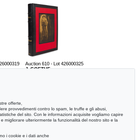
426000319
Auction 610 - Lot 426000325
J. GOETHE
n der Weisen. Harry Potter und die Kammer des Schreckens. Signiert.
, 1998
Faust
, 1924
Stima:
€ 1,500
stre offerte,
ndere provvedimenti contro lo spam, le truffe e gli abusi,
statistiche del sito. Con le informazioni acquisite vogliamo capire
 migliorare ulteriormente la funzionalità del nostro sito e la
mo i cookie e i dati anche