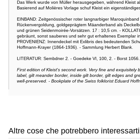
Das Werk wurde von Müller herausgegeben, während Kleist als
Basierend auf Molières Vorlage schuf Kleist ein eigenständiges
EINBAND: Zeitgenössischer roter langnarbiger Maroquinband m
Rückenvergoldung, goldgeprägtem Mäanderband als Deckelbo
und grünen Seidenmoirée-Vorsätzen. 17 : 10,5 cm. - KOLLATI
gebräunt, sonst sauberes und sehr gut erhaltenes Exemplar i
PROVENIENZ: Innendeckel mit Exlibris des bedeutenden Sch
Hoffmann-Krayer (1864-1936). - Sammlung Herbert Blank.
LITERATUR: Sembdner 2. - Goedeke VI, 100, 2. - Borst 1056.
First edition of Kleist's second work. Very fine and exquisitel
label, gilt meander border, inside gilt border, gilt edges and 
well-preserved. - Bookplate of the Swiss folklorist Eduard Hof
Altre cose che potrebbero interessarti