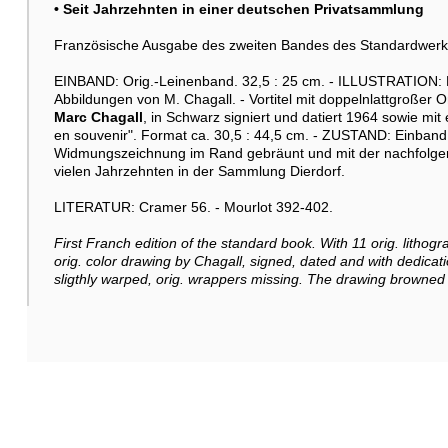
• Seit Jahrzehnten in einer deutschen Privatsammlung
Französische Ausgabe des zweiten Bandes des Standardwerk
EINBAND: Orig.-Leinenband. 32,5 : 25 cm. - ILLUSTRATION: Mi
Abbildungen von M. Chagall. - Vortitel mit doppelnlattgroßer 
Marc Chagall
, in Schwarz signiert und datiert 1964 sowie mi
en souvenir". Format ca. 30,5 : 44,5 cm. - ZUSTAND: Einband
Widmungszeichnung im Rand gebräunt und mit der nachfolgen
vielen Jahrzehnten in der Sammlung Dierdorf.
LITERATUR: Cramer 56. - Mourlot 392-402.
First Franch edition of the standard book. With 11 orig. lithogr
orig. color drawing by Chagall, signed, dated and with dedicat
sligthly warped, orig. wrappers missing. The drawing browned 