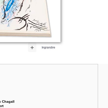
+
Ingrandire
c Chagall
ert