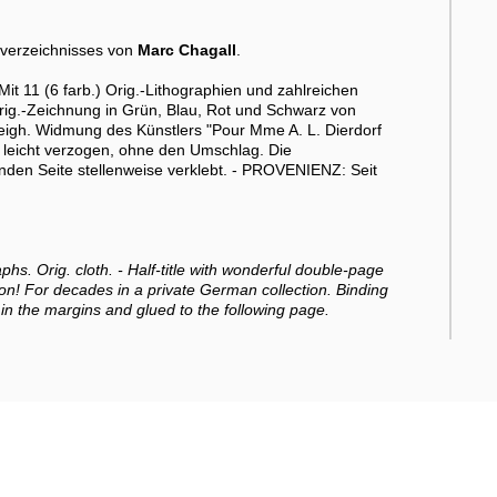
verzeichnisses von
Marc Chagall
.
t 11 (6 farb.) Orig.-Lithographien und zahlreichen
Orig.-Zeichnung in Grün, Blau, Rot und Schwarz von
t eigh. Widmung des Künstlers "Pour Mme A. L. Dierdorf
 leicht verzogen, ohne den Umschlag. Die
den Seite stellenweise verklebt. - PROVENIENZ: Seit
aphs. Orig. cloth. - Half-title with wonderful double-page
ion! For decades in a private German collection. Binding
in the margins and glued to the following page.