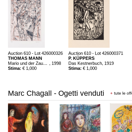
Auction 610 - Lot 426000326
Auction 610 - Lot 426000371
THOMAS MANN
P. KÜPPERS
Mario und der Zauberer
, 1998
Das Kestnerbuch
, 1919
Stima:
€ 1,000
Stima:
€ 1,000
Marc Chagall - Ogetti venduti
+
tute le of