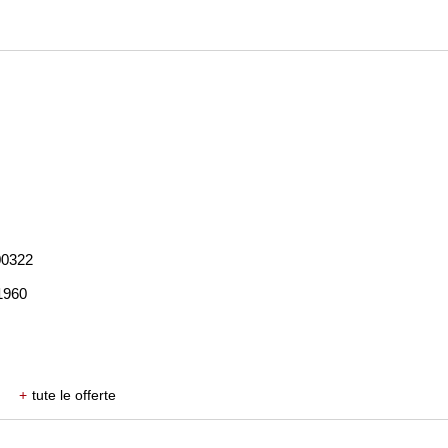
00322
 1960
+
tute le offerte