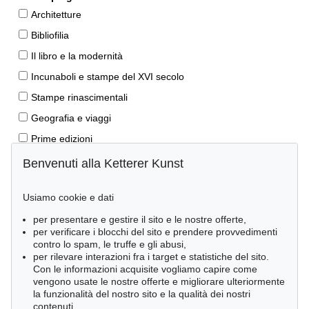
Architetture
Bibliofilia
Il libro e la modernità
Incunaboli e stampe del XVI secolo
Stampe rinascimentali
Geografia e viaggi
Prime edizioni
Manoscritti antichi
Benvenuti alla Ketterer Kunst
Autografi
Usiamo cookie e dati
Libri per bambini
per presentare e gestire il sito e le nostre offerte,
Lifestyle
per verificare i blocchi del sito e prendere provvedimenti
Pietre miliari delle scienze naturali
contro lo spam, le truffe e gli abusi,
per rilevare interazioni fra i target e statistiche del sito.
Letteratura classica
Con le informazioni acquisite vogliamo capire come
vengono usate le nostre offerte e migliorare ulteriormente
Economia e diritto
la funzionalità del nostro sito e la qualità dei nostri
Meraviglie della natura
contenuti.