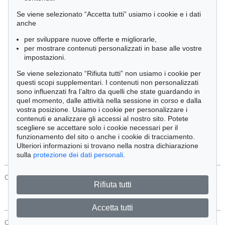
Cimelia
Se viene selezionato “Accetta tutti” usiamo i cookie e i dati
anche
per sviluppare nuove offerte e migliorarle,
Ordine:
per mostrare contenuti personalizzati in base alle vostre
impostazioni.
Se viene selezionato “Rifiuta tutti” non usiamo i cookie per
Tutti gli oggetti
questi scopi supplementari. I contenuti non personalizzati
Solo offerte attuali
sono influenzati fra l’altro da quelli che state guardando in
Solo oggetti venduti
quel momento, dalle attività nella sessione in corso e dalla
vostra posizione. Usiamo i cookie per personalizzare i
contenuti e analizzare gli accessi al nostro sito. Potete
Cerca
scegliere se accettare solo i cookie necessari per il
funzionamento del sito o anche i cookie di tracciamento.
Ulteriori informazioni si trovano nella nostra dichiarazione
sulla
protezione dei dati personali
.
CONTATTI
Protezione Dei Dati
Rifiuta tutti
Accetta tutti
CONTATTI
Protezione Dei Dati