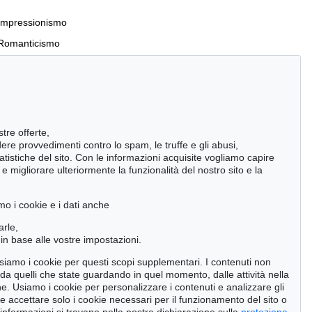
Impressionismo
Romanticismo
Incunaboli e stampe del XVI secolo
stre offerte,
Manoscritti antichi
ndere provvedimenti contro lo spam, le truffe e gli abusi,
statistiche del sito. Con le informazioni acquisite vogliamo capire
Pietre miliari delle scienze naturali
 migliorare ulteriormente la funzionalità del nostro sito e la
Cimelia
mo i cookie e i dati anche
Cerca
arle,
in base alle vostre impostazioni.
 usiamo i cookie per questi scopi supplementari. I contenuti non
o da quelli che state guardando in quel momento, dalle attività nella
ne. Usiamo i cookie per personalizzare i contenuti e analizzare gli
se accettare solo i cookie necessari per il funzionamento del sito o