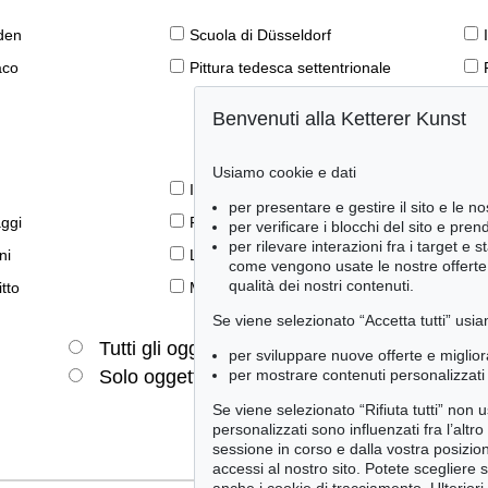
den
Scuola di Düsseldorf
aco
Pittura tedesca settentrionale
Benvenuti alla Ketterer Kunst
Usiamo cookie e dati
Il libro e la modernità
per presentare e gestire il sito e le no
aggi
Prime edizioni
per verificare i blocchi del sito e pre
per rilevare interazioni fra i target e 
ni
Lifestyle
come vengono usate le nostre offerte e
qualità dei nostri contenuti.
tto
Meraviglie della natura
Se viene selezionato “Accetta tutti” usia
Tutti gli oggetti
Solo offerte attuali
per sviluppare nuove offerte e miglior
per mostrare contenuti personalizzati 
Solo oggetti venduti
Se viene selezionato “Rifiuta tutti” non
personalizzati sono influenzati fra l’altr
sessione in corso e dalla vostra posizio
accessi al nostro sito. Potete scegliere 