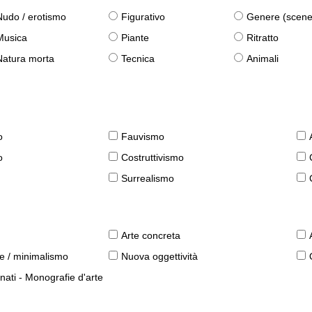
Nudo / erotismo
Figurativo
Genere (scene qu
Musica
Piante
Ritratto
Natura morta
Tecnica
Animali
o
Fauvismo
o
Costruttivismo
Surrealismo
Arte concreta
le / minimalismo
Nuova oggettività
nati - Monografie d'arte