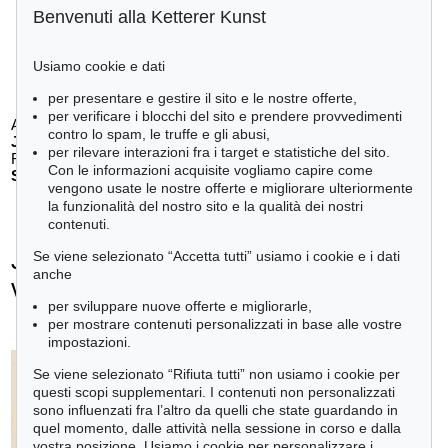
Benvenuti alla Ketterer Kunst
Usiamo cookie e dati
per presentare e gestire il sito e le nostre offerte,
per verificare i blocchi del sito e prendere provvedimenti
Auction 610 - Lot 426000325
contro lo spam, le truffe e gli abusi,
J. GOETHE
per rilevare interazioni fra i target e statistiche del sito.
Faust
, 1924
Con le informazioni acquisite vogliamo capire come
Stima:
€ 1,500
vengono usate le nostre offerte e migliorare ulteriormente
la funzionalità del nostro sito e la qualità dei nostri
contenuti.
Johann Wolfgang von Goethe - Ogetti
Se viene selezionato “Accetta tutti” usiamo i cookie e i dati
anche
venduti
per sviluppare nuove offerte e migliorarle,
+
tute le offerte
per mostrare contenuti personalizzati in base alle vostre
impostazioni.
Se viene selezionato “Rifiuta tutti” non usiamo i cookie per
questi scopi supplementari. I contenuti non personalizzati
sono influenzati fra l’altro da quelli che state guardando in
quel momento, dalle attività nella sessione in corso e dalla
vostra posizione. Usiamo i cookie per personalizzare i