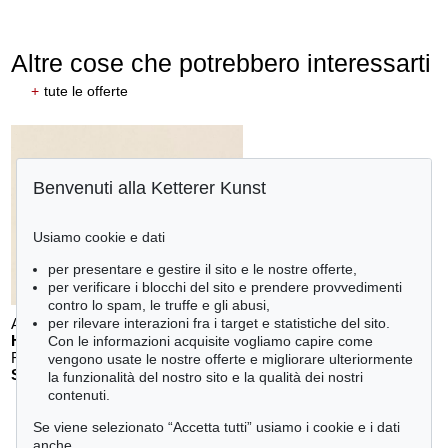
Altre cose che potrebbero interessarti
+
tute le offerte
Benvenuti alla Ketterer Kunst
Usiamo cookie e dati
per presentare e gestire il sito e le nostre offerte,
per verificare i blocchi del sito e prendere provvedimenti
contro lo spam, le truffe e gli abusi,
Auction 610 - Lot 426000372
per rilevare interazioni fra i target e statistiche del sito.
HERMANN MAX PECHSTEIN
Con le informazioni acquisite vogliamo capire come
Reisebilder
, 1919
vengono usate le nostre offerte e migliorare ulteriormente
Stima:
€ 1,600
la funzionalità del nostro sito e la qualità dei nostri
contenuti.
Se viene selezionato “Accetta tutti” usiamo i cookie e i dati
anche