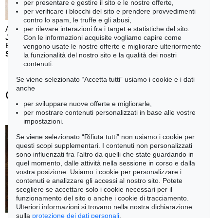
per presentare e gestire il sito e le nostre offerte,
per verificare i blocchi del sito e prendere provvedimenti
contro lo spam, le truffe e gli abusi,
per rilevare interazioni fra i target e statistiche del sito.
Auction 610 - Lot 426000297
JOHANN WOLFGANG VON GOETHE
Con le informazioni acquisite vogliamo capire come
Eigenhändiges Schriftstück
, 1796
vengono usate le nostre offerte e migliorare ulteriormente
Stima:
€ 3,000
la funzionalità del nostro sito e la qualità dei nostri
contenuti.
Se viene selezionato “Accetta tutti” usiamo i cookie e i dati
anche
Carl Spitzweg - Ogetti venduti
per sviluppare nuove offerte e migliorarle,
+
tute le offerte
per mostrare contenuti personalizzati in base alle vostre
impostazioni.
Se viene selezionato “Rifiuta tutti” non usiamo i cookie per
questi scopi supplementari. I contenuti non personalizzati
sono influenzati fra l’altro da quelli che state guardando in
Auction 610 - Lot 426000325
quel momento, dalle attività nella sessione in corso e dalla
J. GOETHE
vostra posizione. Usiamo i cookie per personalizzare i
Faust
, 1924
contenuti e analizzare gli accessi al nostro sito. Potete
Stima:
€ 1,500
scegliere se accettare solo i cookie necessari per il
funzionamento del sito o anche i cookie di tracciamento.
Ulteriori informazioni si trovano nella nostra dichiarazione
sulla
protezione dei dati personali
.