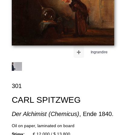
+
Ingrandire
301
CARL SPITZWEG
Der Alchimist (Chemicus)
, Ende 1840.
Oil on paper, laminated on board
Stima:
€ 12,000 / $ 13,800