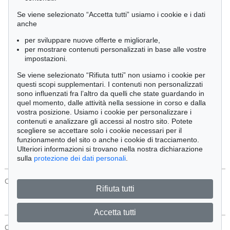
Cimelia
Se viene selezionato “Accetta tutti” usiamo i cookie e i dati
anche
per sviluppare nuove offerte e migliorarle,
Ordine:
per mostrare contenuti personalizzati in base alle vostre
impostazioni.
Se viene selezionato “Rifiuta tutti” non usiamo i cookie per
Tutti gli oggetti
questi scopi supplementari. I contenuti non personalizzati
Solo offerte attuali
sono influenzati fra l’altro da quelli che state guardando in
Solo oggetti venduti
quel momento, dalle attività nella sessione in corso e dalla
vostra posizione. Usiamo i cookie per personalizzare i
contenuti e analizzare gli accessi al nostro sito. Potete
Cerca
scegliere se accettare solo i cookie necessari per il
funzionamento del sito o anche i cookie di tracciamento.
Ulteriori informazioni si trovano nella nostra dichiarazione
sulla
protezione dei dati personali
.
CONTATTI
Protezione Dei Dati
Rifiuta tutti
Accetta tutti
CONTATTI
Protezione Dei Dati