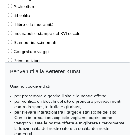
Architetture
Bibliofilia
Il libro e la modernità
Incunaboli e stampe del XVI secolo
Stampe rinascimentali
Geografia e viaggi
Prime edizioni
Manoscritti antichi
Benvenuti alla Ketterer Kunst
Autografi
Usiamo cookie e dati
Libri per bambini
per presentare e gestire il sito e le nostre offerte,
Lifestyle
per verificare i blocchi del sito e prendere provvedimenti
Pietre miliari delle scienze naturali
contro lo spam, le truffe e gli abusi,
per rilevare interazioni fra i target e statistiche del sito.
Letteratura classica
Con le informazioni acquisite vogliamo capire come
vengono usate le nostre offerte e migliorare ulteriormente
Economia e diritto
la funzionalità del nostro sito e la qualità dei nostri
Meraviglie della natura
contenuti.