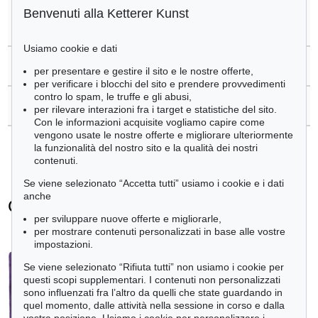
Benvenuti alla Ketterer Kunst
>
Registrare di
Gotthard Graubner
Usiamo cookie e dati
>
Domande sull´acquisto
per presentare e gestire il sito e le nostre offerte,
per verificare i blocchi del sito e prendere provvedimenti
contro lo spam, le truffe e gli abusi,
>
Contattare esperti
per rilevare interazioni fra i target e statistiche del sito.
Con le informazioni acquisite vogliamo capire come
vengono usate le nostre offerte e migliorare ulteriormente
la funzionalità del nostro sito e la qualità dei nostri
contenuti.
Se viene selezionato “Accetta tutti” usiamo i cookie e i dati
anche
Gotthard Graubner - Ogetti venduti
per sviluppare nuove offerte e migliorarle,
+
tute le offerte
per mostrare contenuti personalizzati in base alle vostre
impostazioni.
Se viene selezionato “Rifiuta tutti” non usiamo i cookie per
questi scopi supplementari. I contenuti non personalizzati
sono influenzati fra l’altro da quelli che state guardando in
quel momento, dalle attività nella sessione in corso e dalla