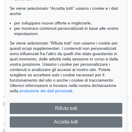
Cimelia
Se viene selezionato “Accetta tutti” usiamo i cookie e i dati
anche
per sviluppare nuove offerte e migliorarle,
Ordine:
per mostrare contenuti personalizzati in base alle vostre
impostazioni.
Se viene selezionato “Rifiuta tutti” non usiamo i cookie per
Tutti gli oggetti
questi scopi supplementari. I contenuti non personalizzati
Solo offerte attuali
sono influenzati fra l’altro da quelli che state guardando in
Solo oggetti venduti
quel momento, dalle attività nella sessione in corso e dalla
vostra posizione. Usiamo i cookie per personalizzare i
contenuti e analizzare gli accessi al nostro sito. Potete
Cerca
scegliere se accettare solo i cookie necessari per il
funzionamento del sito o anche i cookie di tracciamento.
Ulteriori informazioni si trovano nella nostra dichiarazione
sulla
protezione dei dati personali
.
CONTATTI
Protezione Dei Dati
Rifiuta tutti
Accetta tutti
CONTATTI
Protezione Dei Dati