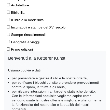
Architetture
Bibliofilia
Il libro e la modernità
Incunaboli e stampe del XVI secolo
Stampe rinascimentali
Geografia e viaggi
Prime edizioni
Manoscritti antichi
Benvenuti alla Ketterer Kunst
Autografi
Usiamo cookie e dati
Libri per bambini
per presentare e gestire il sito e le nostre offerte,
Lifestyle
per verificare i blocchi del sito e prendere provvedimenti
Pietre miliari delle scienze naturali
contro lo spam, le truffe e gli abusi,
per rilevare interazioni fra i target e statistiche del sito.
Letteratura classica
Con le informazioni acquisite vogliamo capire come
vengono usate le nostre offerte e migliorare ulteriormente
Economia e diritto
la funzionalità del nostro sito e la qualità dei nostri
Meraviglie della natura
contenuti.