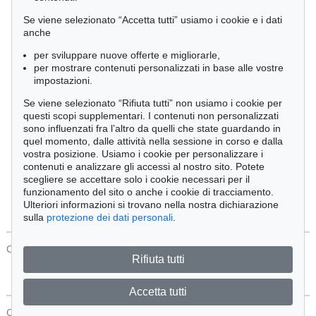
Cimelia
Se viene selezionato “Accetta tutti” usiamo i cookie e i dati
anche
per sviluppare nuove offerte e migliorarle,
Ordine:
per mostrare contenuti personalizzati in base alle vostre
impostazioni.
Se viene selezionato “Rifiuta tutti” non usiamo i cookie per
Tutti gli oggetti
questi scopi supplementari. I contenuti non personalizzati
Solo offerte attuali
sono influenzati fra l’altro da quelli che state guardando in
Solo oggetti venduti
quel momento, dalle attività nella sessione in corso e dalla
vostra posizione. Usiamo i cookie per personalizzare i
contenuti e analizzare gli accessi al nostro sito. Potete
Cerca
scegliere se accettare solo i cookie necessari per il
funzionamento del sito o anche i cookie di tracciamento.
Ulteriori informazioni si trovano nella nostra dichiarazione
sulla
protezione dei dati personali
.
CONTATTI
Protezione Dei Dati
Rifiuta tutti
Accetta tutti
CONTATTI
Protezione Dei Dati