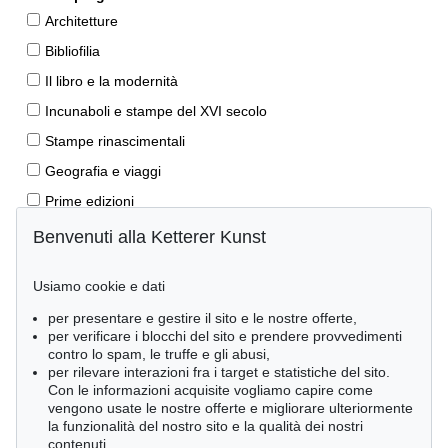
Architetture
Bibliofilia
Il libro e la modernità
Incunaboli e stampe del XVI secolo
Stampe rinascimentali
Geografia e viaggi
Prime edizioni
Manoscritti antichi
Benvenuti alla Ketterer Kunst
Autografi
Usiamo cookie e dati
Libri per bambini
per presentare e gestire il sito e le nostre offerte,
Lifestyle
per verificare i blocchi del sito e prendere provvedimenti
Pietre miliari delle scienze naturali
contro lo spam, le truffe e gli abusi,
per rilevare interazioni fra i target e statistiche del sito.
Letteratura classica
Con le informazioni acquisite vogliamo capire come
vengono usate le nostre offerte e migliorare ulteriormente
Economia e diritto
la funzionalità del nostro sito e la qualità dei nostri
Meraviglie della natura
contenuti.