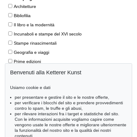
Architetture
Bibliofilia
Il libro e la modernità
Incunaboli e stampe del XVI secolo
Stampe rinascimentali
Geografia e viaggi
Prime edizioni
Manoscritti antichi
Benvenuti alla Ketterer Kunst
Autografi
Usiamo cookie e dati
Libri per bambini
per presentare e gestire il sito e le nostre offerte,
Lifestyle
per verificare i blocchi del sito e prendere provvedimenti
Pietre miliari delle scienze naturali
contro lo spam, le truffe e gli abusi,
per rilevare interazioni fra i target e statistiche del sito.
Letteratura classica
Con le informazioni acquisite vogliamo capire come
vengono usate le nostre offerte e migliorare ulteriormente
Economia e diritto
la funzionalità del nostro sito e la qualità dei nostri
Meraviglie della natura
contenuti.