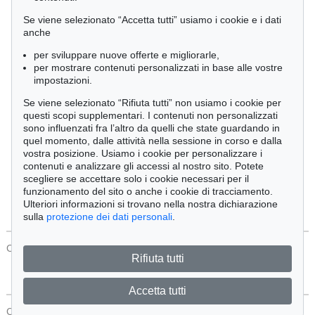
Cimelia
Se viene selezionato “Accetta tutti” usiamo i cookie e i dati
anche
per sviluppare nuove offerte e migliorarle,
Ordine:
per mostrare contenuti personalizzati in base alle vostre
impostazioni.
Se viene selezionato “Rifiuta tutti” non usiamo i cookie per
Tutti gli oggetti
questi scopi supplementari. I contenuti non personalizzati
Solo offerte attuali
sono influenzati fra l’altro da quelli che state guardando in
Solo oggetti venduti
quel momento, dalle attività nella sessione in corso e dalla
vostra posizione. Usiamo i cookie per personalizzare i
contenuti e analizzare gli accessi al nostro sito. Potete
Cerca
scegliere se accettare solo i cookie necessari per il
funzionamento del sito o anche i cookie di tracciamento.
Ulteriori informazioni si trovano nella nostra dichiarazione
sulla
protezione dei dati personali
.
CONTATTI
Protezione Dei Dati
Rifiuta tutti
Accetta tutti
CONTATTI
Protezione Dei Dati