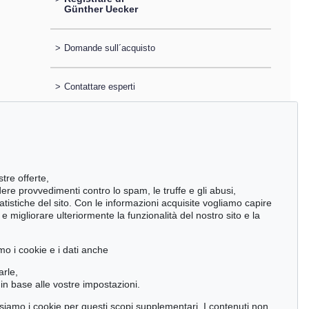
Günther Uecker
>
Domande sull´acquisto
>
Contattare esperti
stre offerte,
ndere provvedimenti contro lo spam, le truffe e gli abusi,
statistiche del sito. Con le informazioni acquisite vogliamo capire
 migliorare ulteriormente la funzionalità del nostro sito e la
mo i cookie e i dati anche
arle,
in base alle vostre impostazioni.
 usiamo i cookie per questi scopi supplementari. I contenuti non