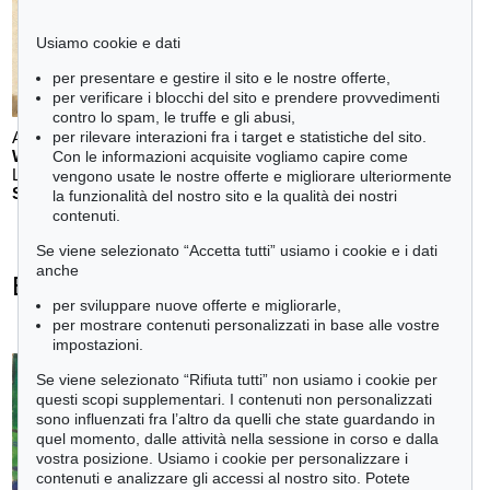
Usiamo cookie e dati
per presentare e gestire il sito e le nostre offerte,
per verificare i blocchi del sito e prendere provvedimenti
contro lo spam, le truffe e gli abusi,
per rilevare interazioni fra i target e statistiche del sito.
Auction 611 - Lot 123000200
WILLI BAUMEISTER
Con le informazioni acquisite vogliamo capire come
Landschaft mit rotem Bogen (Sommerfest)
, 1948
vengono usate le nostre offerte e migliorare ulteriormente
Stima:
€ 70,000
la funzionalità del nostro sito e la qualità dei nostri
contenuti.
Se viene selezionato “Accetta tutti” usiamo i cookie e i dati
anche
Erich Heckel - Ogetti venduti
per sviluppare nuove offerte e migliorarle,
+
tute le offerte
per mostrare contenuti personalizzati in base alle vostre
impostazioni.
Se viene selezionato “Rifiuta tutti” non usiamo i cookie per
questi scopi supplementari. I contenuti non personalizzati
sono influenzati fra l’altro da quelli che state guardando in
Auction 610 - Lot 126000483
quel momento, dalle attività nella sessione in corso e dalla
LYONEL FEININGER
vostra posizione. Usiamo i cookie per personalizzare i
Alte Seebären
, 1919
contenuti e analizzare gli accessi al nostro sito. Potete
Stima:
€ 2,500