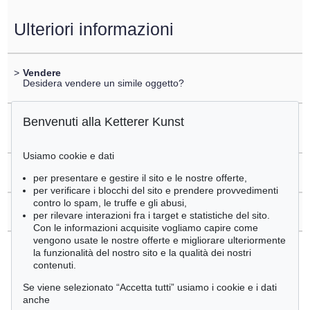
Ulteriori informazioni
>
Vendere
Desidera vendere un simile oggetto?
Benvenuti alla Ketterer Kunst
>
Registrare di
Jirí Kolár
Usiamo cookie e dati
>
Domande sull´acquisto
per presentare e gestire il sito e le nostre offerte,
per verificare i blocchi del sito e prendere provvedimenti
contro lo spam, le truffe e gli abusi,
>
Contattare esperti
per rilevare interazioni fra i target e statistiche del sito.
Con le informazioni acquisite vogliamo capire come
vengono usate le nostre offerte e migliorare ulteriormente
la funzionalità del nostro sito e la qualità dei nostri
contenuti.
Se viene selezionato “Accetta tutti” usiamo i cookie e i dati
anche
Jirí Kolár - Ogetti venduti