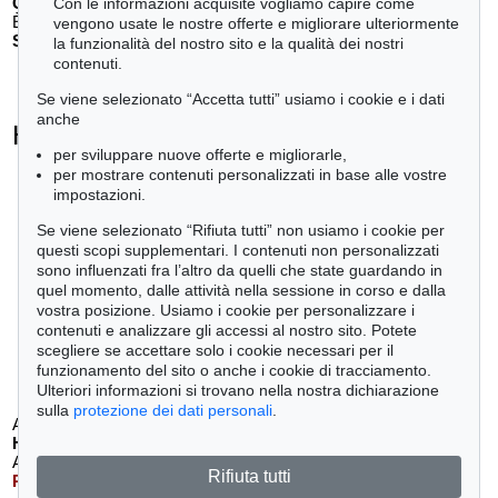
G. KRULL
Con le informazioni acquisite vogliamo capire come
Ètudes de nu
, 1930
vengono usate le nostre offerte e migliorare ulteriormente
Stima:
€ 4,000
la funzionalità del nostro sito e la qualità dei nostri
contenuti.
Se viene selezionato “Accetta tutti” usiamo i cookie e i dati
anche
Heinrich von Kleist - Ogetti venduti
per sviluppare nuove offerte e migliorarle,
+
tute le offerte
per mostrare contenuti personalizzati in base alle vostre
impostazioni.
Se viene selezionato “Rifiuta tutti” non usiamo i cookie per
questi scopi supplementari. I contenuti non personalizzati
sono influenzati fra l’altro da quelli che state guardando in
Auction 610 - Lot 426000297
quel momento, dalle attività nella sessione in corso e dalla
JOHANN WOLFGANG VON GOETHE
vostra posizione. Usiamo i cookie per personalizzare i
Eigenhändiges Schriftstück
, 1796
contenuti e analizzare gli accessi al nostro sito. Potete
Stima:
€ 3,000
scegliere se accettare solo i cookie necessari per il
funzionamento del sito o anche i cookie di tracciamento.
Ulteriori informazioni si trovano nella nostra dichiarazione
sulla
protezione dei dati personali
.
Auction 549 - Lot 45
Auction 556 - Lot 53
H. KLEIST
H. KLEIST
Amphitryon
, 1807
Familie Schroffenstein
, 1803
Rifiuta tutti
Risultato:
€ 10,375
Risultato:
€ 7,500