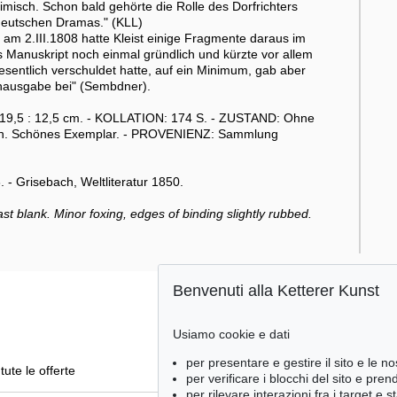
misch. Schon bald gehörte die Rolle des Dorfrichters
deutschen Dramas." (KLL)
am 2.III.1808 hatte Kleist einige Fragmente daraus im
s Manuskript noch einmal gründlich und kürzte vor allem
sentlich verschuldet hatte, auf ein Minimum, gab aber
hausgabe bei" (Sembdner).
 19,5 : 12,5 cm. - KOLLATION: 174 S. - ZUSTAND: Ohne
ieben. Schönes Exemplar. - PROVENIENZ: Sammlung
- Grisebach, Weltliteratur 1850.
last blank. Minor foxing, edges of binding slightly rubbed.
Benvenuti alla Ketterer Kunst
Usiamo cookie e dati
per presentare e gestire il sito e le no
tute le offerte
per verificare i blocchi del sito e pre
per rilevare interazioni fra i target e 