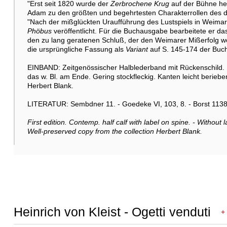
"Erst seit 1820 wurde der
Zerbrochene Krug
auf der Bühne hei
Adam zu den größten und begehrtesten Charakterrollen des 
"Nach der mißglückten Uraufführung des Lustspiels in Weimar 
Phöbus
veröffentlicht. Für die Buchausgabe bearbeitete er da
den zu lang geratenen Schluß, der den Weimarer Mißerfolg we
die ursprüngliche Fassung als
Variant
auf S. 145-174 der Buc
EINBAND: Zeitgenössischer Halblederband mit Rückenschild.
das w. Bl. am Ende. Gering stockfleckig. Kanten leicht ber
Herbert Blank.
LITERATUR: Sembdner 11. - Goedeke VI, 103, 8. - Borst 1138. 
First edition. Contemp. half calf with label on spine. - Without 
Well-preserved copy from the collection Herbert Blank.
Heinrich von Kleist - Ogetti venduti
+