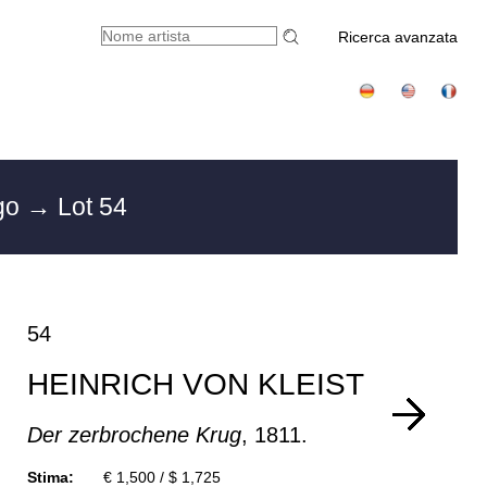
Ricerca avanzata
rgo
→ Lot 54
54
HEINRICH VON KLEIST
Der zerbrochene Krug
, 1811.
Stima:
€ 1,500 / $ 1,725