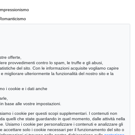
Impressionismo
Romanticismo
Incunaboli e stampe del XVI secolo
stre offerte,
Manoscritti antichi
ndere provvedimenti contro lo spam, le truffe e gli abusi,
statistiche del sito. Con le informazioni acquisite vogliamo capire
Pietre miliari delle scienze naturali
 migliorare ulteriormente la funzionalità del nostro sito e la
Cimelia
mo i cookie e i dati anche
Cerca
arle,
in base alle vostre impostazioni.
 usiamo i cookie per questi scopi supplementari. I contenuti non
o da quelli che state guardando in quel momento, dalle attività nella
ne. Usiamo i cookie per personalizzare i contenuti e analizzare gli
se accettare solo i cookie necessari per il funzionamento del sito o