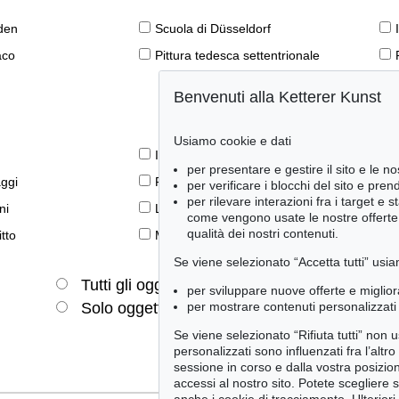
den
Scuola di Düsseldorf
aco
Pittura tedesca settentrionale
Benvenuti alla Ketterer Kunst
Usiamo cookie e dati
Il libro e la modernità
per presentare e gestire il sito e le no
aggi
Prime edizioni
per verificare i blocchi del sito e pre
per rilevare interazioni fra i target e 
ni
Lifestyle
come vengono usate le nostre offerte e
qualità dei nostri contenuti.
tto
Meraviglie della natura
Se viene selezionato “Accetta tutti” usia
Tutti gli oggetti
Solo offerte attuali
per sviluppare nuove offerte e miglior
per mostrare contenuti personalizzati 
Solo oggetti venduti
Se viene selezionato “Rifiuta tutti” non
personalizzati sono influenzati fra l’altr
sessione in corso e dalla vostra posizio
accessi al nostro sito. Potete scegliere 