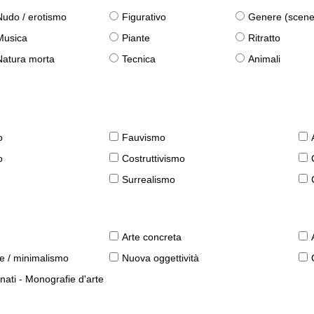
Nudo / erotismo
Figurativo
Genere (scene qu
Musica
Piante
Ritratto
Natura morta
Tecnica
Animali
o
Fauvismo
o
Costruttivismo
Surrealismo
Arte concreta
le / minimalismo
Nuova oggettività
nati - Monografie d'arte