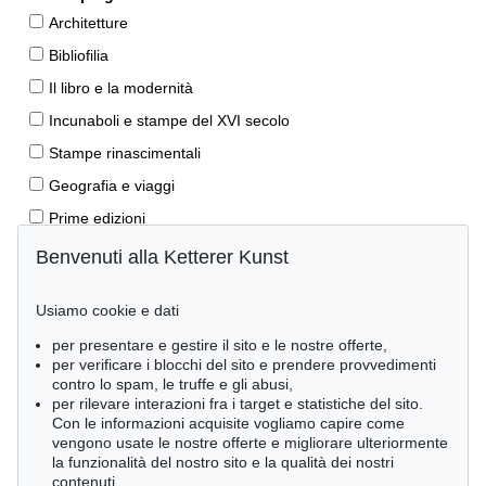
Architetture
Bibliofilia
Il libro e la modernità
Incunaboli e stampe del XVI secolo
Stampe rinascimentali
Geografia e viaggi
Prime edizioni
Manoscritti antichi
Benvenuti alla Ketterer Kunst
Autografi
Usiamo cookie e dati
Libri per bambini
per presentare e gestire il sito e le nostre offerte,
Lifestyle
per verificare i blocchi del sito e prendere provvedimenti
Pietre miliari delle scienze naturali
contro lo spam, le truffe e gli abusi,
per rilevare interazioni fra i target e statistiche del sito.
Letteratura classica
Con le informazioni acquisite vogliamo capire come
vengono usate le nostre offerte e migliorare ulteriormente
Economia e diritto
la funzionalità del nostro sito e la qualità dei nostri
Meraviglie della natura
contenuti.