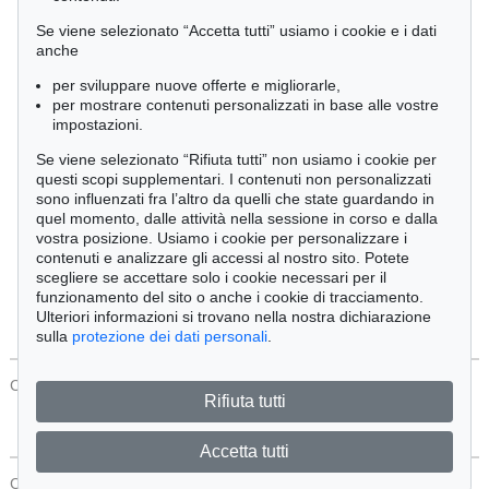
Cimelia
Se viene selezionato “Accetta tutti” usiamo i cookie e i dati
anche
per sviluppare nuove offerte e migliorarle,
Ordine:
per mostrare contenuti personalizzati in base alle vostre
impostazioni.
Se viene selezionato “Rifiuta tutti” non usiamo i cookie per
Tutti gli oggetti
questi scopi supplementari. I contenuti non personalizzati
Solo offerte attuali
sono influenzati fra l’altro da quelli che state guardando in
Solo oggetti venduti
quel momento, dalle attività nella sessione in corso e dalla
vostra posizione. Usiamo i cookie per personalizzare i
contenuti e analizzare gli accessi al nostro sito. Potete
Cerca
scegliere se accettare solo i cookie necessari per il
funzionamento del sito o anche i cookie di tracciamento.
Ulteriori informazioni si trovano nella nostra dichiarazione
sulla
protezione dei dati personali
.
CONTATTI
Protezione Dei Dati
Rifiuta tutti
Accetta tutti
CONTATTI
Protezione Dei Dati