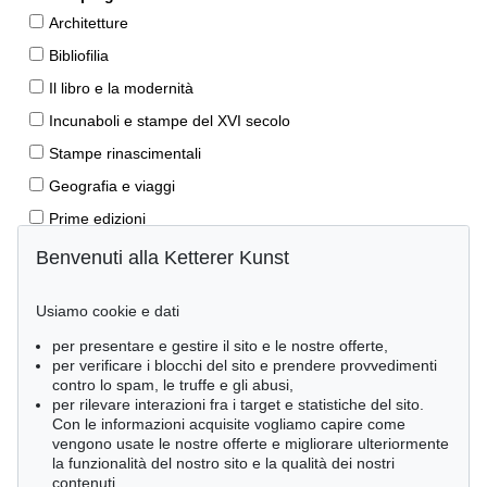
Architetture
Bibliofilia
Il libro e la modernità
Incunaboli e stampe del XVI secolo
Stampe rinascimentali
Geografia e viaggi
Prime edizioni
Manoscritti antichi
Benvenuti alla Ketterer Kunst
Autografi
Usiamo cookie e dati
Libri per bambini
per presentare e gestire il sito e le nostre offerte,
Lifestyle
per verificare i blocchi del sito e prendere provvedimenti
Pietre miliari delle scienze naturali
contro lo spam, le truffe e gli abusi,
per rilevare interazioni fra i target e statistiche del sito.
Letteratura classica
Con le informazioni acquisite vogliamo capire come
vengono usate le nostre offerte e migliorare ulteriormente
Economia e diritto
la funzionalità del nostro sito e la qualità dei nostri
Meraviglie della natura
contenuti.