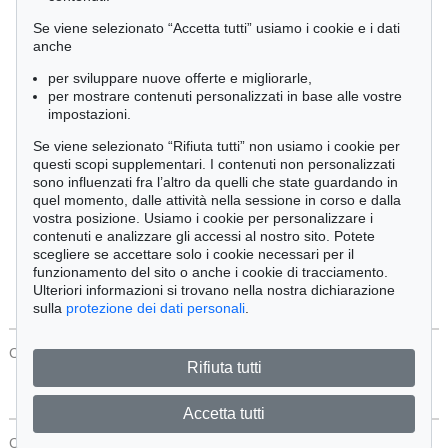
Cimelia
Se viene selezionato “Accetta tutti” usiamo i cookie e i dati
anche
per sviluppare nuove offerte e migliorarle,
Ordine:
per mostrare contenuti personalizzati in base alle vostre
impostazioni.
Se viene selezionato “Rifiuta tutti” non usiamo i cookie per
Tutti gli oggetti
questi scopi supplementari. I contenuti non personalizzati
Solo offerte attuali
sono influenzati fra l’altro da quelli che state guardando in
Solo oggetti venduti
quel momento, dalle attività nella sessione in corso e dalla
vostra posizione. Usiamo i cookie per personalizzare i
contenuti e analizzare gli accessi al nostro sito. Potete
Cerca
scegliere se accettare solo i cookie necessari per il
funzionamento del sito o anche i cookie di tracciamento.
Ulteriori informazioni si trovano nella nostra dichiarazione
sulla
protezione dei dati personali
.
CONTATTI
Protezione Dei Dati
Rifiuta tutti
Accetta tutti
CONTATTI
Protezione Dei Dati