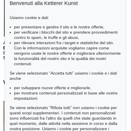
Benvenuti alla Ketterer Kunst
Usiamo cookie e dati
per presentare e gestire il sito e le nostre offerte,
per verificare i blocchi del sito e prendere provvedimenti
contro lo spam, le truffe e gli abusi,
per rilevare interazioni fra i target e statistiche del sito.
Auction 611 - Lot 125001019
E. SCHUMACHER
Con le informazioni acquisite vogliamo capire come
Bleibild B-3/1970
, 1970
vengono usate le nostre offerte e migliorare ulteriormente
Stima:
€ 60,000
la funzionalità del nostro sito e la qualità dei nostri
contenuti.
Se viene selezionato “Accetta tutti” usiamo i cookie e i dati
anche
Willi Baumeister - Ogetti venduti
per sviluppare nuove offerte e migliorarle,
+
tute le offerte
per mostrare contenuti personalizzati in base alle vostre
impostazioni.
Se viene selezionato “Rifiuta tutti” non usiamo i cookie per
questi scopi supplementari. I contenuti non personalizzati
sono influenzati fra l’altro da quelli che state guardando in
quel momento, dalle attività nella sessione in corso e dalla
vostra posizione. Usiamo i cookie per personalizzare i