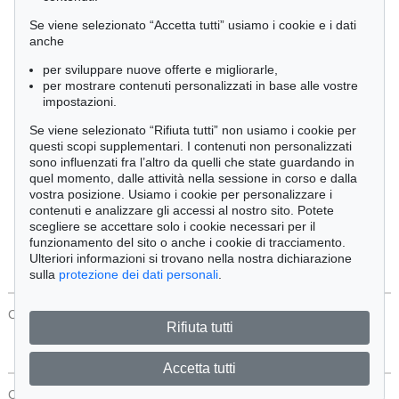
Cimelia
Se viene selezionato “Accetta tutti” usiamo i cookie e i dati
anche
per sviluppare nuove offerte e migliorarle,
Ordine:
per mostrare contenuti personalizzati in base alle vostre
impostazioni.
Se viene selezionato “Rifiuta tutti” non usiamo i cookie per
Tutti gli oggetti
questi scopi supplementari. I contenuti non personalizzati
Solo offerte attuali
sono influenzati fra l’altro da quelli che state guardando in
Solo oggetti venduti
quel momento, dalle attività nella sessione in corso e dalla
vostra posizione. Usiamo i cookie per personalizzare i
contenuti e analizzare gli accessi al nostro sito. Potete
Cerca
scegliere se accettare solo i cookie necessari per il
funzionamento del sito o anche i cookie di tracciamento.
Ulteriori informazioni si trovano nella nostra dichiarazione
sulla
protezione dei dati personali
.
CONTATTI
Protezione Dei Dati
Rifiuta tutti
Accetta tutti
CONTATTI
Protezione Dei Dati