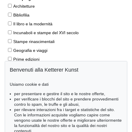
Architetture
Bibliofilia
Il libro e la modernità
Incunaboli e stampe del XVI secolo
Stampe rinascimentali
Geografia e viaggi
Prime edizioni
Manoscritti antichi
Benvenuti alla Ketterer Kunst
Autografi
Usiamo cookie e dati
Libri per bambini
per presentare e gestire il sito e le nostre offerte,
Lifestyle
per verificare i blocchi del sito e prendere provvedimenti
Pietre miliari delle scienze naturali
contro lo spam, le truffe e gli abusi,
per rilevare interazioni fra i target e statistiche del sito.
Letteratura classica
Con le informazioni acquisite vogliamo capire come
vengono usate le nostre offerte e migliorare ulteriormente
Economia e diritto
la funzionalità del nostro sito e la qualità dei nostri
Meraviglie della natura
contenuti.