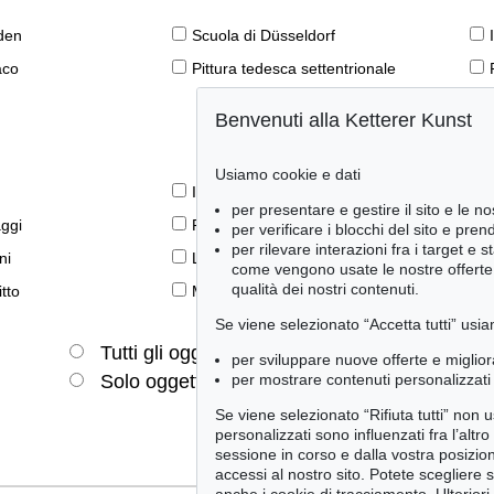
den
Scuola di Düsseldorf
aco
Pittura tedesca settentrionale
Benvenuti alla Ketterer Kunst
Usiamo cookie e dati
Il libro e la modernità
per presentare e gestire il sito e le no
aggi
Prime edizioni
per verificare i blocchi del sito e pre
per rilevare interazioni fra i target e 
ni
Lifestyle
come vengono usate le nostre offerte e
qualità dei nostri contenuti.
tto
Meraviglie della natura
Se viene selezionato “Accetta tutti” usia
Tutti gli oggetti
Solo offerte attuali
per sviluppare nuove offerte e miglior
per mostrare contenuti personalizzati 
Solo oggetti venduti
Se viene selezionato “Rifiuta tutti” non
personalizzati sono influenzati fra l’altr
sessione in corso e dalla vostra posizio
accessi al nostro sito. Potete scegliere 