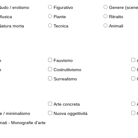
Nudo / erotismo
Figurativo
Genere (scene qu
Musica
Piante
Ritratto
Natura morta
Tecnica
Animali
o
Fauvismo
o
Costruttivismo
Surrealismo
Arte concreta
le / minimalismo
Nuova oggettività
nati - Monografie d'arte