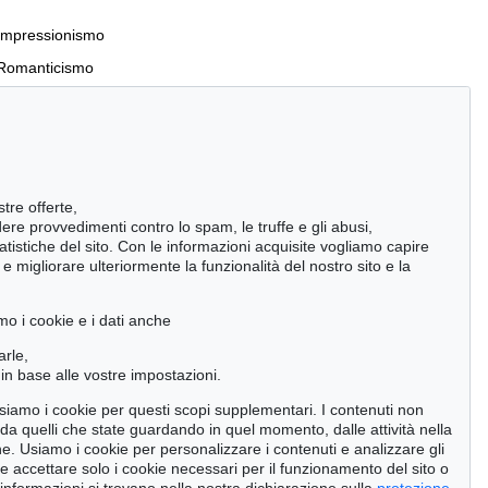
Impressionismo
Romanticismo
Incunaboli e stampe del XVI secolo
stre offerte,
Manoscritti antichi
ndere provvedimenti contro lo spam, le truffe e gli abusi,
statistiche del sito. Con le informazioni acquisite vogliamo capire
Pietre miliari delle scienze naturali
 migliorare ulteriormente la funzionalità del nostro sito e la
Cimelia
mo i cookie e i dati anche
Cerca
arle,
in base alle vostre impostazioni.
 usiamo i cookie per questi scopi supplementari. I contenuti non
o da quelli che state guardando in quel momento, dalle attività nella
ne. Usiamo i cookie per personalizzare i contenuti e analizzare gli
se accettare solo i cookie necessari per il funzionamento del sito o