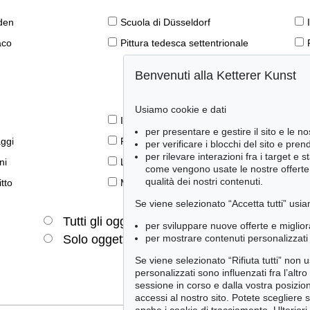
den
Scuola di Düsseldorf
aco
Pittura tedesca settentrionale
Benvenuti alla Ketterer Kunst
Usiamo cookie e dati
Il libro e la modernità
per presentare e gestire il sito e le no
aggi
Prime edizioni
per verificare i blocchi del sito e pre
per rilevare interazioni fra i target e 
ni
Lifestyle
come vengono usate le nostre offerte e
qualità dei nostri contenuti.
tto
Meraviglie della natura
Se viene selezionato “Accetta tutti” usia
Tutti gli oggetti
Solo offerte attuali
per sviluppare nuove offerte e miglior
per mostrare contenuti personalizzati 
Solo oggetti venduti
Se viene selezionato “Rifiuta tutti” non
personalizzati sono influenzati fra l’altr
sessione in corso e dalla vostra posizio
accessi al nostro sito. Potete scegliere 