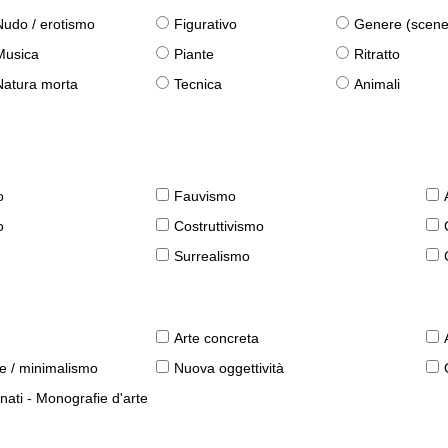
Nudo / erotismo
Figurativo
Genere (scene qu
Musica
Piante
Ritratto
Natura morta
Tecnica
Animali
o
Fauvismo
o
Costruttivismo
Surrealismo
Arte concreta
le / minimalismo
Nuova oggettività
nati - Monografie d'arte