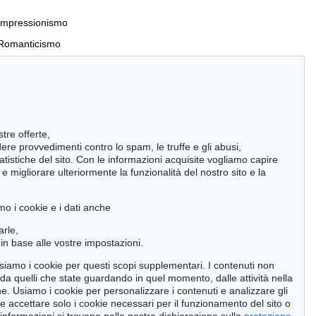
Impressionismo
Romanticismo
Incunaboli e stampe del XVI secolo
stre offerte,
Manoscritti antichi
ndere provvedimenti contro lo spam, le truffe e gli abusi,
statistiche del sito. Con le informazioni acquisite vogliamo capire
Pietre miliari delle scienze naturali
 migliorare ulteriormente la funzionalità del nostro sito e la
Cimelia
mo i cookie e i dati anche
Cerca
arle,
in base alle vostre impostazioni.
 usiamo i cookie per questi scopi supplementari. I contenuti non
o da quelli che state guardando in quel momento, dalle attività nella
ne. Usiamo i cookie per personalizzare i contenuti e analizzare gli
se accettare solo i cookie necessari per il funzionamento del sito o