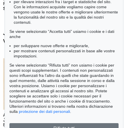
per rilevare interazioni fra i target e statistiche del sito.
Reisebilder
, 1919
Con le informazioni acquisite vogliamo capire come
Stima:
€ 1,600
vengono usate le nostre offerte e migliorare ulteriormente
la funzionalità del nostro sito e la qualità dei nostri
contenuti.
Johann Wolfgang von Goethe - Ogetti
Se viene selezionato “Accetta tutti” usiamo i cookie e i dati
anche
venduti
per sviluppare nuove offerte e migliorarle,
+
tute le offerte
per mostrare contenuti personalizzati in base alle vostre
impostazioni.
Se viene selezionato “Rifiuta tutti” non usiamo i cookie per
questi scopi supplementari. I contenuti non personalizzati
Auction 610 - Lot 426000324
sono influenzati fra l’altro da quelli che state guardando in
OSCAR WILDE
Salomé
quel momento, dalle attività nella sessione in corso e dalla
, 1930
Stima:
€ 1,000
vostra posizione. Usiamo i cookie per personalizzare i
contenuti e analizzare gli accessi al nostro sito. Potete
scegliere se accettare solo i cookie necessari per il
funzionamento del sito o anche i cookie di tracciamento.
Ulteriori informazioni si trovano nella nostra dichiarazione
sulla
protezione dei dati personali
.
Auction 599 - Lot 560
Auction 604 - Lot 38
J. GOETHE
J. GOETHE
Eigh. Brief an A. von Humboldt. 1/2 S.
, 1831
Eigh. Brief an Boie, 1774
, 1774