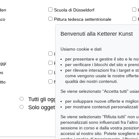
den
Scuola di Düsseldorf
aco
Pittura tedesca settentrionale
Benvenuti alla Ketterer Kunst
Usiamo cookie e dati
Il libro e la modernità
per presentare e gestire il sito e le no
aggi
Prime edizioni
per verificare i blocchi del sito e pre
per rilevare interazioni fra i target e 
ni
Lifestyle
come vengono usate le nostre offerte e
qualità dei nostri contenuti.
tto
Meraviglie della natura
Se viene selezionato “Accetta tutti” usia
Tutti gli oggetti
Solo offerte attuali
per sviluppare nuove offerte e miglior
per mostrare contenuti personalizzati 
Solo oggetti venduti
Se viene selezionato “Rifiuta tutti” non
personalizzati sono influenzati fra l’altr
sessione in corso e dalla vostra posizio
accessi al nostro sito. Potete scegliere 