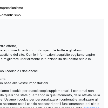
Impressionismo
Romanticismo
Incunaboli e stampe del XVI secolo
stre offerte,
Manoscritti antichi
ndere provvedimenti contro lo spam, le truffe e gli abusi,
statistiche del sito. Con le informazioni acquisite vogliamo capire
Pietre miliari delle scienze naturali
 migliorare ulteriormente la funzionalità del nostro sito e la
Cimelia
mo i cookie e i dati anche
Cerca
arle,
in base alle vostre impostazioni.
 usiamo i cookie per questi scopi supplementari. I contenuti non
o da quelli che state guardando in quel momento, dalle attività nella
ne. Usiamo i cookie per personalizzare i contenuti e analizzare gli
se accettare solo i cookie necessari per il funzionamento del sito o