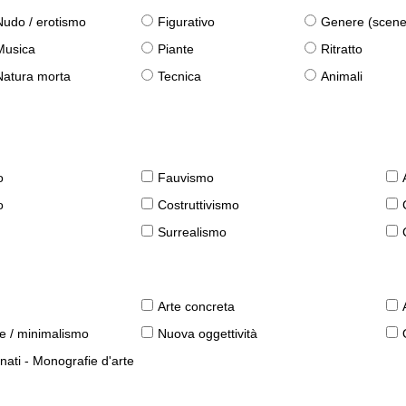
Nudo / erotismo
Figurativo
Genere (scene qu
Musica
Piante
Ritratto
Natura morta
Tecnica
Animali
o
Fauvismo
o
Costruttivismo
Surrealismo
Arte concreta
le / minimalismo
Nuova oggettività
nati - Monografie d'arte