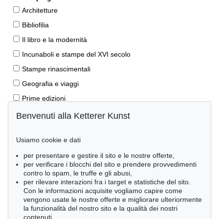
Architetture
Bibliofilia
Il libro e la modernità
Incunaboli e stampe del XVI secolo
Stampe rinascimentali
Geografia e viaggi
Prime edizioni
Manoscritti antichi
Benvenuti alla Ketterer Kunst
Autografi
Usiamo cookie e dati
Libri per bambini
per presentare e gestire il sito e le nostre offerte,
Lifestyle
per verificare i blocchi del sito e prendere provvedimenti
Pietre miliari delle scienze naturali
contro lo spam, le truffe e gli abusi,
per rilevare interazioni fra i target e statistiche del sito.
Letteratura classica
Con le informazioni acquisite vogliamo capire come
vengono usate le nostre offerte e migliorare ulteriormente
Economia e diritto
la funzionalità del nostro sito e la qualità dei nostri
Meraviglie della natura
contenuti.