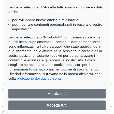
Cimelia
Se viene selezionato “Accetta tutti” usiamo i cookie e i dati
anche
per sviluppare nuove offerte e migliorarle,
Ordine:
per mostrare contenuti personalizzati in base alle vostre
impostazioni.
Se viene selezionato “Rifiuta tutti” non usiamo i cookie per
Tutti gli oggetti
questi scopi supplementari. I contenuti non personalizzati
Solo offerte attuali
sono influenzati fra l’altro da quelli che state guardando in
Solo oggetti venduti
quel momento, dalle attività nella sessione in corso e dalla
vostra posizione. Usiamo i cookie per personalizzare i
contenuti e analizzare gli accessi al nostro sito. Potete
Cerca
scegliere se accettare solo i cookie necessari per il
funzionamento del sito o anche i cookie di tracciamento.
Ulteriori informazioni si trovano nella nostra dichiarazione
sulla
protezione dei dati personali
.
CONTATTI
Protezione Dei Dati
Rifiuta tutti
Accetta tutti
CONTATTI
Protezione Dei Dati