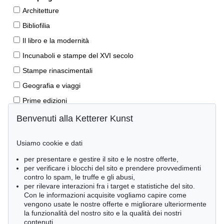
Architetture
Bibliofilia
Il libro e la modernità
Incunaboli e stampe del XVI secolo
Stampe rinascimentali
Geografia e viaggi
Prime edizioni
Manoscritti antichi
Benvenuti alla Ketterer Kunst
Autografi
Usiamo cookie e dati
Libri per bambini
per presentare e gestire il sito e le nostre offerte,
Lifestyle
per verificare i blocchi del sito e prendere provvedimenti
Pietre miliari delle scienze naturali
contro lo spam, le truffe e gli abusi,
per rilevare interazioni fra i target e statistiche del sito.
Letteratura classica
Con le informazioni acquisite vogliamo capire come
vengono usate le nostre offerte e migliorare ulteriormente
Economia e diritto
la funzionalità del nostro sito e la qualità dei nostri
Meraviglie della natura
contenuti.