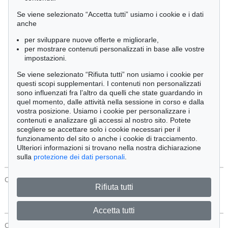
Cimelia
Se viene selezionato “Accetta tutti” usiamo i cookie e i dati
anche
per sviluppare nuove offerte e migliorarle,
Ordine:
per mostrare contenuti personalizzati in base alle vostre
impostazioni.
Se viene selezionato “Rifiuta tutti” non usiamo i cookie per
Tutti gli oggetti
questi scopi supplementari. I contenuti non personalizzati
Solo offerte attuali
sono influenzati fra l’altro da quelli che state guardando in
Solo oggetti venduti
quel momento, dalle attività nella sessione in corso e dalla
vostra posizione. Usiamo i cookie per personalizzare i
contenuti e analizzare gli accessi al nostro sito. Potete
Cerca
scegliere se accettare solo i cookie necessari per il
funzionamento del sito o anche i cookie di tracciamento.
Ulteriori informazioni si trovano nella nostra dichiarazione
sulla
protezione dei dati personali
.
CONTATTI
Protezione Dei Dati
Rifiuta tutti
Accetta tutti
CONTATTI
Protezione Dei Dati