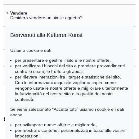
>
Vendere
Desidera vendere un simile oggetto?
Benvenuti alla Ketterer Kunst
>
Registrare di
Günther Uecker
Usiamo cookie e dati
>
Domande sull´acquisto
per presentare e gestire il sito e le nostre offerte,
per verificare i blocchi del sito e prendere provvedimenti
contro lo spam, le truffe e gli abusi,
>
Contattare esperti
per rilevare interazioni fra i target e statistiche del sito.
Con le informazioni acquisite vogliamo capire come
vengono usate le nostre offerte e migliorare ulteriormente
la funzionalità del nostro sito e la qualità dei nostri
contenuti.
Se viene selezionato “Accetta tutti” usiamo i cookie e i dati
anche
Günther Uecker - Ogetti venduti
per sviluppare nuove offerte e migliorarle,
+
tute le offerte
per mostrare contenuti personalizzati in base alle vostre
impostazioni.