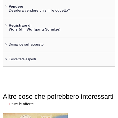
>
Vendere
Desidera vendere un simile oggetto?
>
Registrare di
Wols (d.i. Wolfgang Schulze)
>
Domande sull´acquisto
>
Contattare esperti
Altre cose che potrebbero interessarti
+
tute le offerte