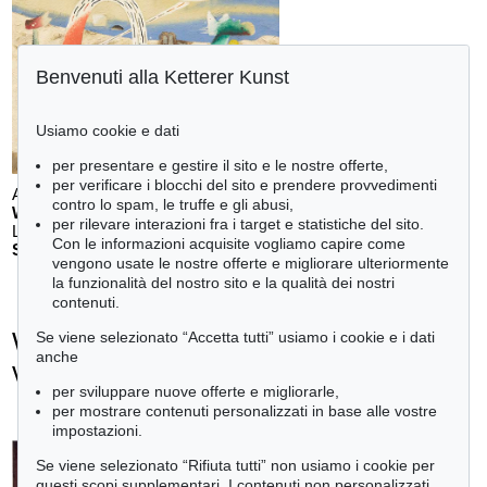
Benvenuti alla Ketterer Kunst
Usiamo cookie e dati
per presentare e gestire il sito e le nostre offerte,
per verificare i blocchi del sito e prendere provvedimenti
Auction 611 - Lot 123000200
contro lo spam, le truffe e gli abusi,
WILLI BAUMEISTER
per rilevare interazioni fra i target e statistiche del sito.
Landschaft mit rotem Bogen (Sommerfest)
, 1948
Con le informazioni acquisite vogliamo capire come
Stima:
€ 70,000
vengono usate le nostre offerte e migliorare ulteriormente
la funzionalità del nostro sito e la qualità dei nostri
contenuti.
Wols (d.i. Wolfgang Schulze) - Ogetti
Se viene selezionato “Accetta tutti” usiamo i cookie e i dati
anche
venduti
per sviluppare nuove offerte e migliorarle,
+
tute le offerte
per mostrare contenuti personalizzati in base alle vostre
impostazioni.
Se viene selezionato “Rifiuta tutti” non usiamo i cookie per
questi scopi supplementari. I contenuti non personalizzati