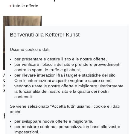
+
tute le offerte
Benvenuti alla Ketterer Kunst
Usiamo cookie e dati
per presentare e gestire il sito e le nostre offerte,
per verificare i blocchi del sito e prendere provvedimenti
contro lo spam, le truffe e gli abusi,
per rilevare interazioni fra i target e statistiche del sito.
Auction 610 - Lot 426000338
G. KRULL
Con le informazioni acquisite vogliamo capire come
Ètudes de nu
, 1930
vengono usate le nostre offerte e migliorare ulteriormente
Stima:
€ 4,000
la funzionalità del nostro sito e la qualità dei nostri
contenuti.
Se viene selezionato “Accetta tutti” usiamo i cookie e i dati
anche
Heinrich von Kleist - Ogetti venduti
per sviluppare nuove offerte e migliorarle,
+
tute le offerte
per mostrare contenuti personalizzati in base alle vostre
impostazioni.