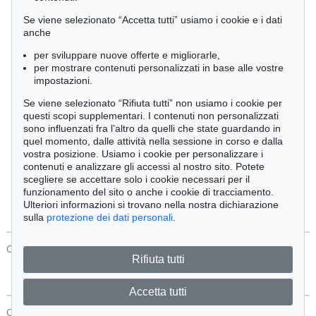
Cimelia
Se viene selezionato “Accetta tutti” usiamo i cookie e i dati
anche
per sviluppare nuove offerte e migliorarle,
Ordine:
per mostrare contenuti personalizzati in base alle vostre
impostazioni.
Se viene selezionato “Rifiuta tutti” non usiamo i cookie per
Tutti gli oggetti
questi scopi supplementari. I contenuti non personalizzati
Solo offerte attuali
sono influenzati fra l’altro da quelli che state guardando in
Solo oggetti venduti
quel momento, dalle attività nella sessione in corso e dalla
vostra posizione. Usiamo i cookie per personalizzare i
contenuti e analizzare gli accessi al nostro sito. Potete
Cerca
scegliere se accettare solo i cookie necessari per il
funzionamento del sito o anche i cookie di tracciamento.
Ulteriori informazioni si trovano nella nostra dichiarazione
sulla
protezione dei dati personali
.
CONTATTI
Protezione Dei Dati
Rifiuta tutti
Accetta tutti
CONTATTI
Protezione Dei Dati