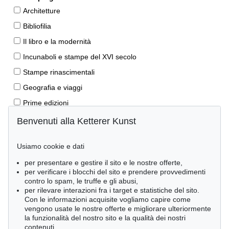
Architetture
Bibliofilia
Il libro e la modernità
Incunaboli e stampe del XVI secolo
Stampe rinascimentali
Geografia e viaggi
Prime edizioni
Manoscritti antichi
Benvenuti alla Ketterer Kunst
Autografi
Usiamo cookie e dati
Libri per bambini
per presentare e gestire il sito e le nostre offerte,
Lifestyle
per verificare i blocchi del sito e prendere provvedimenti
Pietre miliari delle scienze naturali
contro lo spam, le truffe e gli abusi,
per rilevare interazioni fra i target e statistiche del sito.
Letteratura classica
Con le informazioni acquisite vogliamo capire come
vengono usate le nostre offerte e migliorare ulteriormente
Economia e diritto
la funzionalità del nostro sito e la qualità dei nostri
Meraviglie della natura
contenuti.