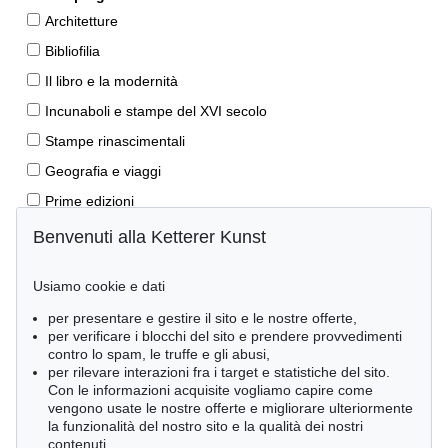
Architetture
Bibliofilia
Il libro e la modernità
Incunaboli e stampe del XVI secolo
Stampe rinascimentali
Geografia e viaggi
Prime edizioni
Manoscritti antichi
Benvenuti alla Ketterer Kunst
Autografi
Usiamo cookie e dati
Libri per bambini
per presentare e gestire il sito e le nostre offerte,
Lifestyle
per verificare i blocchi del sito e prendere provvedimenti
Pietre miliari delle scienze naturali
contro lo spam, le truffe e gli abusi,
per rilevare interazioni fra i target e statistiche del sito.
Letteratura classica
Con le informazioni acquisite vogliamo capire come
vengono usate le nostre offerte e migliorare ulteriormente
Economia e diritto
la funzionalità del nostro sito e la qualità dei nostri
Meraviglie della natura
contenuti.