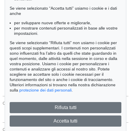
Cimelia
Se viene selezionato “Accetta tutti” usiamo i cookie e i dati
anche
per sviluppare nuove offerte e migliorarle,
Ordine:
per mostrare contenuti personalizzati in base alle vostre
impostazioni.
Se viene selezionato “Rifiuta tutti” non usiamo i cookie per
Tutti gli oggetti
questi scopi supplementari. I contenuti non personalizzati
Solo offerte attuali
sono influenzati fra l’altro da quelli che state guardando in
Solo oggetti venduti
quel momento, dalle attività nella sessione in corso e dalla
vostra posizione. Usiamo i cookie per personalizzare i
contenuti e analizzare gli accessi al nostro sito. Potete
Cerca
scegliere se accettare solo i cookie necessari per il
funzionamento del sito o anche i cookie di tracciamento.
Ulteriori informazioni si trovano nella nostra dichiarazione
sulla
protezione dei dati personali
.
CONTATTI
Protezione Dei Dati
Rifiuta tutti
Accetta tutti
CONTATTI
Protezione Dei Dati