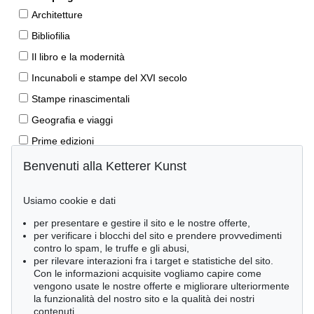
Architetture
Bibliofilia
Il libro e la modernità
Incunaboli e stampe del XVI secolo
Stampe rinascimentali
Geografia e viaggi
Prime edizioni
Manoscritti antichi
Benvenuti alla Ketterer Kunst
Autografi
Usiamo cookie e dati
Libri per bambini
per presentare e gestire il sito e le nostre offerte,
Lifestyle
per verificare i blocchi del sito e prendere provvedimenti
Pietre miliari delle scienze naturali
contro lo spam, le truffe e gli abusi,
per rilevare interazioni fra i target e statistiche del sito.
Letteratura classica
Con le informazioni acquisite vogliamo capire come
vengono usate le nostre offerte e migliorare ulteriormente
Economia e diritto
la funzionalità del nostro sito e la qualità dei nostri
Meraviglie della natura
contenuti.