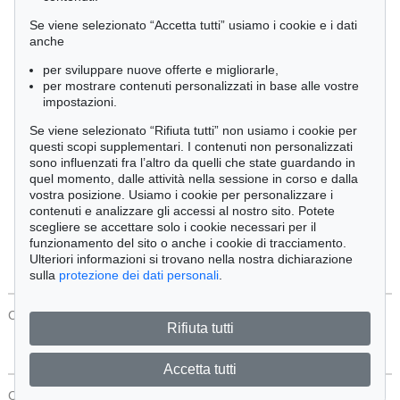
Cimelia
Se viene selezionato “Accetta tutti” usiamo i cookie e i dati
anche
per sviluppare nuove offerte e migliorarle,
Ordine:
per mostrare contenuti personalizzati in base alle vostre
impostazioni.
Se viene selezionato “Rifiuta tutti” non usiamo i cookie per
Tutti gli oggetti
questi scopi supplementari. I contenuti non personalizzati
Solo offerte attuali
sono influenzati fra l’altro da quelli che state guardando in
Solo oggetti venduti
quel momento, dalle attività nella sessione in corso e dalla
vostra posizione. Usiamo i cookie per personalizzare i
contenuti e analizzare gli accessi al nostro sito. Potete
Cerca
scegliere se accettare solo i cookie necessari per il
funzionamento del sito o anche i cookie di tracciamento.
Ulteriori informazioni si trovano nella nostra dichiarazione
sulla
protezione dei dati personali
.
CONTATTI
Protezione Dei Dati
Rifiuta tutti
Accetta tutti
CONTATTI
Protezione Dei Dati